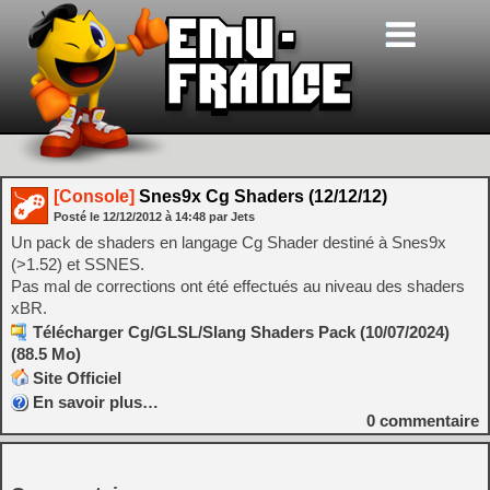
[Console]
Snes9x Cg Shaders (12/12/12)
Posté le
12/12/2012
à
14:48
par Jets
Un pack de shaders en langage Cg Shader destiné à Snes9x
(>1.52) et SSNES.
Pas mal de corrections ont été effectués au niveau des shaders
xBR.
Télécharger Cg/GLSL/Slang Shaders Pack (10/07/2024)
(88.5 Mo)
Site Officiel
En savoir plus…
0
commentaire