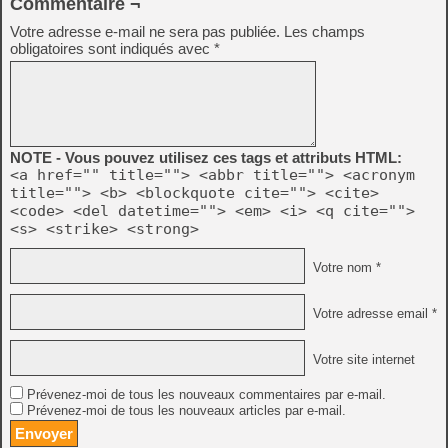
Commentaire ¬
Votre adresse e-mail ne sera pas publiée.
Les champs
obligatoires sont indiqués avec
*
NOTE - Vous pouvez utilisez ces tags et attributs HTML:
<a href="" title=""> <abbr title=""> <acronym
title=""> <b> <blockquote cite=""> <cite>
<code> <del datetime=""> <em> <i> <q cite="">
<s> <strike> <strong>
Votre nom *
Votre adresse email *
Votre site internet
Prévenez-moi de tous les nouveaux commentaires par e-mail.
Prévenez-moi de tous les nouveaux articles par e-mail.