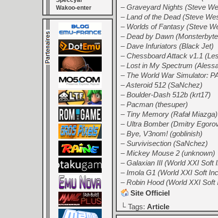
Speccyal
– Graveyard Nights (Steve W
Wakoo-enter
– Land of the Dead (Steve We
– Worlds of Fantasy (Steve W
– Dead by Dawn (Monsterbyte
– Dave Infuriators (Black Jet)
– Chessboard Attack v1.1 (Le
– Lost in My Spectrum (Aless
– The World War Simulator: P
– Asteroid 512 (SaNchez)
– Boulder-Dash 512b (krt17)
– Pacman (thesuper)
– Tiny Memory (Rafał Miazga)
– Ultra Bomber (Dmitry Egoro
– Bye, V3nom! (goblinish)
– Survivisection (SaNchez)
– Mickey Mouse 2 (unknown)
– Galaxian III (World XXI Soft 
– Imola G1 (World XXI Soft Inc
– Robin Hood (World XXI Soft 
Site Officiel
└ Tags:
Article