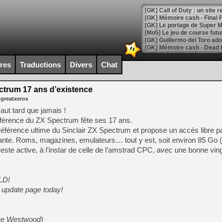
[GK] Le portage de Super M
[Mo5] Le jeu de course fut
[GK] Guillermo del Toro ado
[LTF] Eté 2026 - Séquence 
ires
Traductions
Divers
Chat
[GK] Mistfall Hunter : déjà 
[GK] Wo Long 2 évolue avec
[GK] Crossfire : un TPS à 100
ctrum 17 ans d’existence
[LS] [PS5] Premiers signes 
 greatxerox
ut tard que jamais !
référence du ZX Spectrum fête ses 17 ans.
éférence ultime du Sinclair ZX Spectrum et propose un accès libre par
nte. Roms, magazines, emulateurs… tout y est, soit environ 85 Go (
[Mo5] DOOM arrive en cart
te active, à l’instar de celle de l’amstrad CPC, avec une bonne vin
[GK] Bethesda fête les 30 
[GK] Roblox : l'action en B
LD!
[GK] Agenda - GeForce NOW
e update page today!
[GK] Devolver Digital en a 
[LS] [PS5] ps5-y2jb-autolo
eve Westwood)