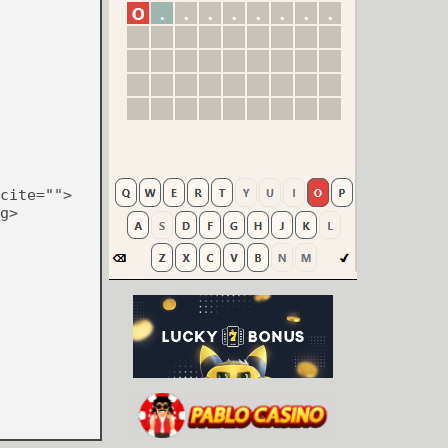
cite="">
g>