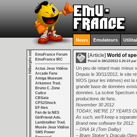
News
Emulateurs
Utilita
EmuFrance Forum
[Article]
World of spe
EmuFrance IRC
Posté le
28/12/2012
à
20:23
par
===================
Un peu de retard mais mieux va
Actus Jeux Vidéos
Arcade Fans
Depuis le 30/11/2012, le site 
Amiga Museum
WOS (pour les intimes) est la r
Arkames Trad.
grande base de données exista
Bruno C. Zone
données. La scène Spectrum res
Calice
CBSata
productions de fans.
CPS2Shock
November 30 2012
EF-Nes
TODAY, WE’RE 17 YEARS O
Fan de la NES
As such, we’ll keep a separat
GirlFriend Adv.
Landstalker Trad.
Brand new software for 2012:
Musée Jeux Vidéos
– DNA 1k (Tom Dalby)
SMS Power
– Bram Stoker’s Dracula (St