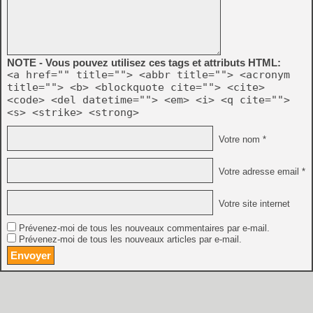
NOTE - Vous pouvez utilisez ces tags et attributs HTML:
<a href="" title=""> <abbr title=""> <acronym
title=""> <b> <blockquote cite=""> <cite>
<code> <del datetime=""> <em> <i> <q cite="">
<s> <strike> <strong>
Votre nom *
Votre adresse email *
Votre site internet
Prévenez-moi de tous les nouveaux commentaires par e-mail.
Prévenez-moi de tous les nouveaux articles par e-mail.