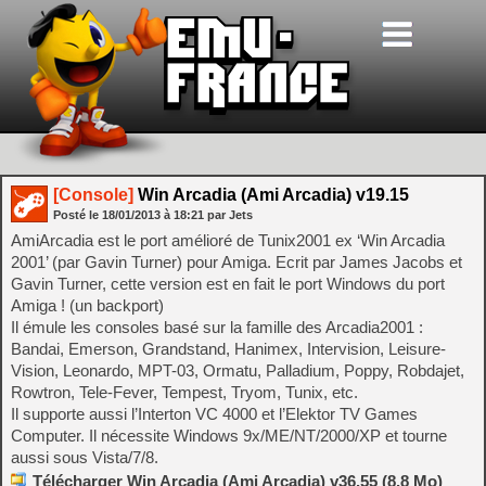
[Console]
Win Arcadia (Ami Arcadia) v19.15
Posté le
18/01/2013
à
18:21
par Jets
AmiArcadia est le port amélioré de Tunix2001 ex ‘Win Arcadia
2001’ (par Gavin Turner) pour Amiga. Ecrit par James Jacobs et
Gavin Turner, cette version est en fait le port Windows du port
Amiga ! (un backport)
Il émule les consoles basé sur la famille des Arcadia2001 :
Bandai, Emerson, Grandstand, Hanimex, Intervision, Leisure-
Vision, Leonardo, MPT-03, Ormatu, Palladium, Poppy, Robdajet,
Rowtron, Tele-Fever, Tempest, Tryom, Tunix, etc.
Il supporte aussi l’Interton VC 4000 et l’Elektor TV Games
Computer. Il nécessite Windows 9x/ME/NT/2000/XP et tourne
aussi sous Vista/7/8.
Télécharger Win Arcadia (Ami Arcadia) v36.55 (8.8 Mo)