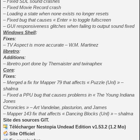
– Fixed SDL sound crashes
– Fixed Movie Record crash
– Loading a state when none exists no longer resets
– Fixed bug that causes « Enter » to toggle fullscreen
– GUI responsiveness glitches when failing to output sound fixed
Windows Shell
:
Fixes
:
– TV Aspect is more accurate – W.M. Martinez
libretro
:
Additions
:
– libretro port done by Themaister and twinaphex
Core
:
Fixes
:
– Merged a fix for Mapper 79 that affects « Puzzle (Unl) » –
shalma
– Fixed a PPU bug that causes problems in « The Young Indiana
Jones
Chronicles » – Art Vandelae, plasturion, and James
– Mapper 143 fix that affects « Dancing Blocks (Unl) » – shalma
Site des sources GIT.
Télécharger Nestopia Undead Edition v1.53.2 (1.2 Mo)
Site Officiel