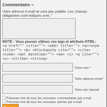
Commentaire ¬
Votre adresse e-mail ne sera pas publiée.
Les champs
obligatoires sont indiqués avec
*
NOTE - Vous pouvez utilisez ces tags et attributs HTML:
<a href="" title=""> <abbr title=""> <acronym
title=""> <b> <blockquote cite=""> <cite>
<code> <del datetime=""> <em> <i> <q cite="">
<s> <strike> <strong>
Votre nom *
Votre adresse email *
Votre site internet
Prévenez-moi de tous les nouveaux commentaires par e-mail.
Prévenez-moi de tous les nouveaux articles par e-mail.