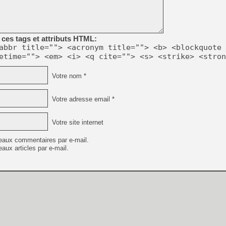
[LS] [PS5] Le WebKit Userl
ces tags et attributs HTML:
abbr title=""> <acronym title=""> <b> <blockquote 
[GK] Oubliez Crazy Taxi, S
etime=""> <em> <i> <q cite=""> <s> <strike> <stron
[LS] [Switch] NSZ 5.0.0 es
Votre nom *
[GK] No More Room in Hell 2
[GK] Un chatbot Atelier Ryz
Votre adresse email *
[GK] Mémoire cash - Splatte
[GK] Nvidia : le prix des 
Votre site internet
[GK] Suikoden Star Leap : 
eaux commentaires par e-mail.
[Mo5] La mini borne d’arc
aux articles par e-mail.
[GK] Pourquoi Marvel Tokon 