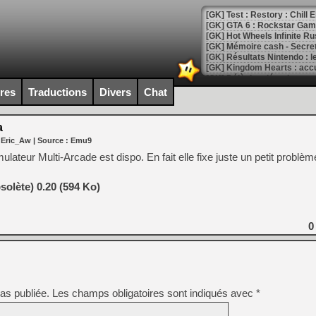
[GK] Test : Restory : Chill
[GK] GTA 6 : Rockstar Games
[GK] Hot Wheels Infinite Rus
[GK] Mémoire cash - Secret 
[GK] Résultats Nintendo : 
[GK] Déjà des dégraissage
ires
Traductions
Divers
Chat
[Mo5] Brickboy cherche à r
[GK] Minecraft et ses « Gra
a
[GK] Beast of Reincarnation
 Eric_Aw
| Source :
Emu9
[GK] Ubisoft : fin de parti
[GK] Mémoire cash - Metroid
lateur Multi-Arcade est dispo. En fait elle fixe juste un petit problè
[GK] Dan Houser (GTA) défe
[GK] Comment EA Sports FC
[GK] Crimson Moon : un Dark
olète) 0.20 (594 Ko)
[GK] Isle of Reveries : le j
[GK] Moonlighter 2 : The En
[GK] Capcom relance Monste
0
[Mo5] Deux inédits du Virtu
[GK] Le beat'em up The Walk
as publiée.
Les champs obligatoires sont indiqués avec
*
[GK] Endless Legend 2 : enf