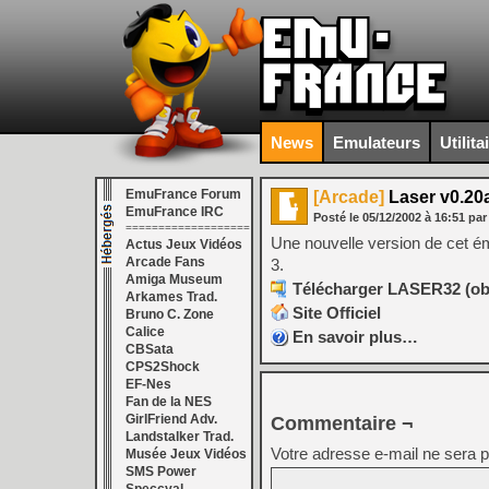
News
Emulateurs
Utilita
EmuFrance Forum
[Arcade]
Laser v0.20
EmuFrance IRC
Posté le
05/12/2002
à
16:51
par
===================
Une nouvelle version de cet ému
Actus Jeux Vidéos
Arcade Fans
3.
Amiga Museum
Télécharger LASER32 (obs
Arkames Trad.
Site Officiel
Bruno C. Zone
Calice
En savoir plus…
CBSata
CPS2Shock
EF-Nes
Fan de la NES
GirlFriend Adv.
Commentaire ¬
Landstalker Trad.
Votre adresse e-mail ne sera p
Musée Jeux Vidéos
SMS Power