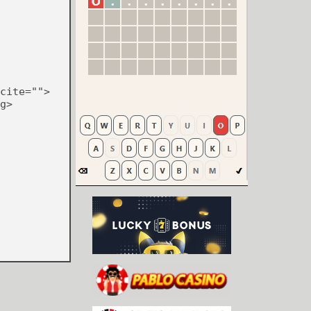
cite="">
g>