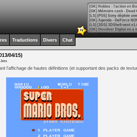
[GK] Roblox : l'action en B
[GK] Agenda - GeForce NOW
[GK] Devolver Digital en a 
[LS] [PS5] ps5-y2jb-autolo
ires
Traductions
Divers
Chat
[GK] Pourquoi Marvel Tokon 
[GK] Test : Restory : Chill
13/04/15)
[GK] GTA 6 : Rockstar Games
 Jets
[GK] Hot Wheels Infinite Rus
[GK] Mémoire cash - Secret 
nt l’affichage de hautes définitions (et supportant des packs de textu
[GK] Résultats Nintendo : 
[GK] Déjà des dégraissage
[Mo5] Brickboy cherche à r
[GK] Minecraft et ses « Gra
[GK] Beast of Reincarnation
[GK] Ubisoft : fin de parti
[GK] Mémoire cash - Metroid
[GK] Dan Houser (GTA) défe
[GK] Comment EA Sports FC
[GK] Crimson Moon : un Dark
[GK] Isle of Reveries : le j
[GK] Moonlighter 2 : The En