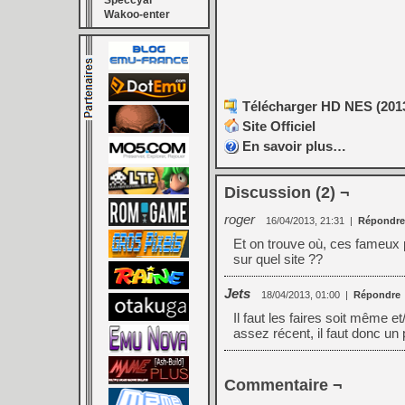
Speccyal
Wakoo-enter
Télécharger HD NES (2013
Site Officiel
En savoir plus…
Discussion (2) ¬
roger
16/04/2013, 21:31
|
Répondre
Et on trouve où, ces fameu
sur quel site ??
Jets
18/04/2013, 01:00
|
Répondre
Il faut les faires soit même e
assez récent, il faut donc u
Commentaire ¬