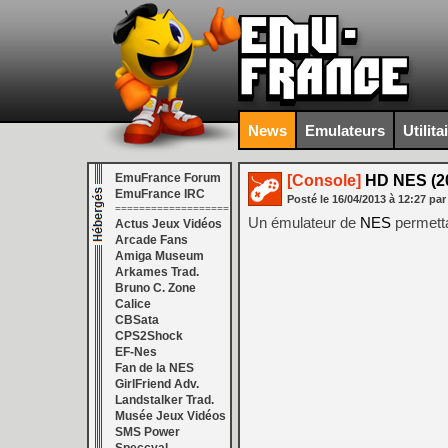
News
Emulateurs
Utilita
EmuFrance Forum
[Console]
HD NES (20
EmuFrance IRC
Posté le
16/04/2013
à
12:27
par
===================
Un émulateur de
NES
permetta
Actus Jeux Vidéos
Arcade Fans
Amiga Museum
Arkames Trad.
Bruno C. Zone
Calice
CBSata
CPS2Shock
EF-Nes
Fan de la NES
GirlFriend Adv.
Landstalker Trad.
Musée Jeux Vidéos
SMS Power