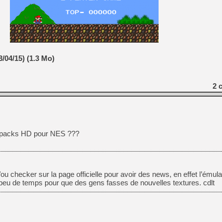
[GK] Capcom relance Monste
[Mo5] Deux inédits du Virtu
[GK] Le beat'em up The Walk
/04/15) (1.3 Mo)
[GK] Endless Legend 2 : enf
2
c
[LS] [PS5] Le WebKit Userl
[GK] Oubliez Crazy Taxi, S
x packs HD pour NES ???
[LS] [Switch] NSZ 5.0.0 es
[GK] Bethesda fête les 30 
t/ou checker sur la page officielle pour avoir des news, en effet l’émula
n peu de temps pour que des gens fasses de nouvelles textures. cdlt