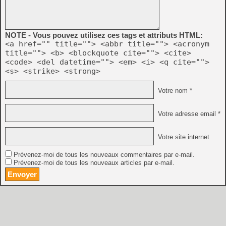
NOTE - Vous pouvez utilisez ces tags et attributs HTML:
<a href="" title=""> <abbr title=""> <acronym
title=""> <b> <blockquote cite=""> <cite>
<code> <del datetime=""> <em> <i> <q cite="">
<s> <strike> <strong>
Votre nom *
Votre adresse email *
Votre site internet
Prévenez-moi de tous les nouveaux commentaires par e-mail.
Prévenez-moi de tous les nouveaux articles par e-mail.