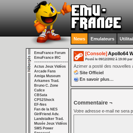
News
Emulateurs
Utilita
EmuFrance Forum
[Console]
Apollo64 
EmuFrance IRC
Posté le
09/12/2002
à
19:00
par
===================
Azimer a posté des nouvelles a
Actus Jeux Vidéos
Arcade Fans
Site Officiel
Amiga Museum
En savoir plus…
Arkames Trad.
Bruno C. Zone
Calice
CBSata
CPS2Shock
Commentaire ¬
EF-Nes
Fan de la NES
Votre adresse e-mail ne sera p
GirlFriend Adv.
Landstalker Trad.
Musée Jeux Vidéos
SMS Power