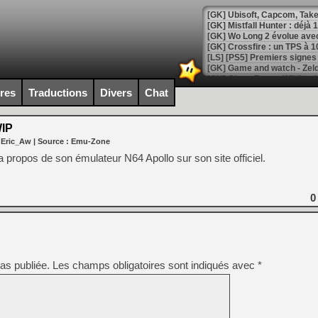
[GK] Mistfall Hunter : déjà 
[GK] Wo Long 2 évolue avec
[GK] Crossfire : un TPS à 100
[LS] [PS5] Premiers signes 
ires
Traductions
Divers
Chat
WIP
[Mo5] DOOM arrive en cart
 Eric_Aw
| Source :
Emu-Zone
[GK] Bethesda fête les 30 
[GK] Roblox : l'action en B
 propos de son émulateur N64 Apollo sur son site officiel.
[GK] Agenda - GeForce NOW
0
[GK] Devolver Digital en a 
[LS] [PS5] ps5-y2jb-autolo
[GK] Pourquoi Marvel Tokon 
[GK] Test : Restory : Chill
as publiée.
Les champs obligatoires sont indiqués avec
*
[GK] GTA 6 : Rockstar Games
[GK] Hot Wheels Infinite Rus
[GK] Mémoire cash - Secret 
[GK] Résultats Nintendo : 