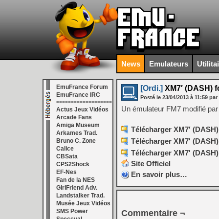
News
Emulateurs
Utilita
EmuFrance Forum
[Ordi.]
XM7′ (DASH) fo
EmuFrance IRC
Posté le
23/04/2013
à
11:59
par
===================
Un émulateur FM7 modifié par
Actus Jeux Vidéos
Arcade Fans
Amiga Museum
Télécharger XM7′ (DASH) f
Arkames Trad.
Télécharger XM7' (DASH) 
Bruno C. Zone
Calice
Télécharger XM7' (DASH) 
CBSata
Site Officiel
CPS2Shock
EF-Nes
En savoir plus…
Fan de la NES
GirlFriend Adv.
Landstalker Trad.
Musée Jeux Vidéos
SMS Power
Commentaire ¬