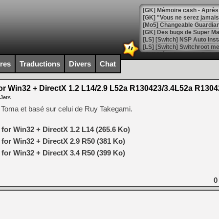
[GK] Mémoire cash - Après 
[GK] "Vous ne serez jamais
[Mo5] Changeable Guardian 
[GK] Des bugs de Super Mar
[LS] [Switch] NSP Auto Inst
ires
Traductions
Divers
Chat
[GK] La saga horrifique Am
r Win32 + DirectX 1.2 L14/2.9 L52a R130423/3.4L52a R1304
 Jets
 Toma et basé sur celui de Ruy Takegami.
[GK] Le portage de Super M
[Mo5] Le jeu de course fut
or Win32 + DirectX 1.2 L14 (265.6 Ko)
[GK] Guillermo del Toro ado
for Win32 + DirectX 2.9 R50 (381 Ko)
[LTF] Eté 2026 - Séquence 
for Win32 + DirectX 3.4 R50 (399 Ko)
[GK] Mistfall Hunter : déjà 
[GK] Wo Long 2 évolue avec
[GK] Crossfire : un TPS à 100
0
[LS] [PS5] Premiers signes 