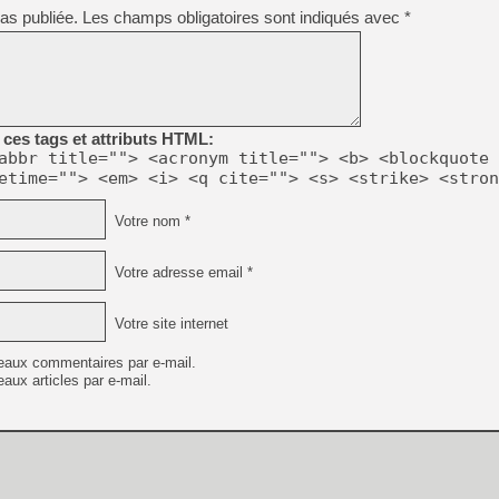
as publiée.
Les champs obligatoires sont indiqués avec
*
[Mo5] DOOM arrive en cart
[GK] Bethesda fête les 30 
[GK] Roblox : l'action en B
[GK] Agenda - GeForce NOW
ces tags et attributs HTML:
abbr title=""> <acronym title=""> <b> <blockquote 
[GK] Devolver Digital en a 
etime=""> <em> <i> <q cite=""> <s> <strike> <stron
[LS] [PS5] ps5-y2jb-autolo
Votre nom *
[GK] Pourquoi Marvel Tokon 
[GK] Test : Restory : Chill
[GK] GTA 6 : Rockstar Games
Votre adresse email *
[GK] Hot Wheels Infinite Rus
[GK] Mémoire cash - Secret 
[GK] Résultats Nintendo : 
Votre site internet
[GK] Dans ce jeu de platefo
eaux commentaires par e-mail.
aux articles par e-mail.