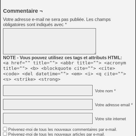
Commentaire ¬
Votre adresse e-mail ne sera pas publiée.
Les champs
obligatoires sont indiqués avec
*
NOTE - Vous pouvez utilisez ces tags et attributs HTML:
<a href="" title=""> <abbr title=""> <acronym
title=""> <b> <blockquote cite=""> <cite>
<code> <del datetime=""> <em> <i> <q cite="">
<s> <strike> <strong>
Votre nom *
Votre adresse email *
Votre site internet
Prévenez-moi de tous les nouveaux commentaires par e-mail.
Prévenez-moi de tous les nouveaux articles par e-mail.