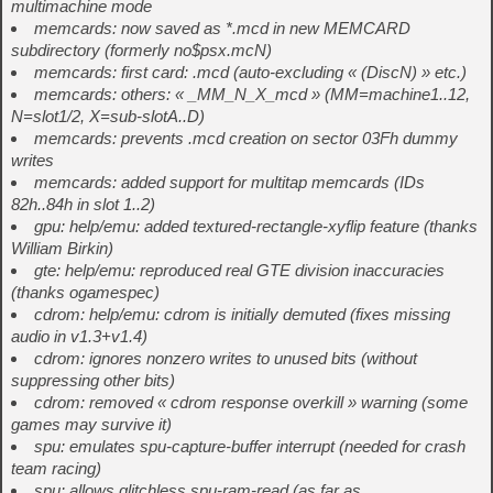
multimachine mode
memcards: now saved as *.mcd in new MEMCARD
subdirectory (formerly no$psx.mcN)
memcards: first card: .mcd (auto-excluding « (DiscN) » etc.)
memcards: others: « _MM_N_X_mcd » (MM=machine1..12,
N=slot1/2, X=sub-slotA..D)
memcards: prevents .mcd creation on sector 03Fh dummy
writes
memcards: added support for multitap memcards (IDs
82h..84h in slot 1..2)
gpu: help/emu: added textured-rectangle-xyflip feature (thanks
William Birkin)
gte: help/emu: reproduced real GTE division inaccuracies
(thanks ogamespec)
cdrom: help/emu: cdrom is initially demuted (fixes missing
audio in v1.3+v1.4)
cdrom: ignores nonzero writes to unused bits (without
suppressing other bits)
cdrom: removed « cdrom response overkill » warning (some
games may survive it)
spu: emulates spu-capture-buffer interrupt (needed for crash
team racing)
spu: allows glitchless spu-ram-read (as far as