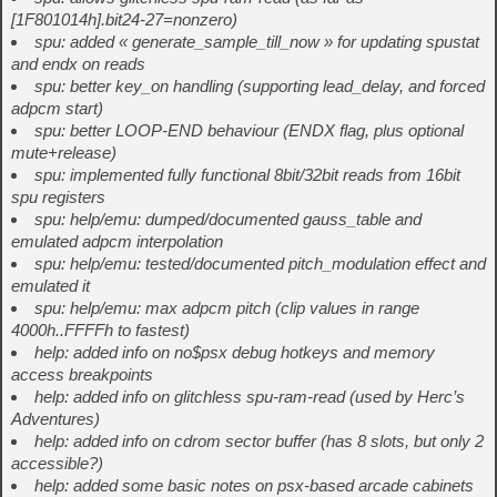
[1F801014h].bit24-27=nonzero)
spu: added « generate_sample_till_now » for updating spustat
and endx on reads
spu: better key_on handling (supporting lead_delay, and forced
adpcm start)
spu: better LOOP-END behaviour (ENDX flag, plus optional
mute+release)
spu: implemented fully functional 8bit/32bit reads from 16bit
spu registers
spu: help/emu: dumped/documented gauss_table and
emulated adpcm interpolation
spu: help/emu: tested/documented pitch_modulation effect and
emulated it
spu: help/emu: max adpcm pitch (clip values in range
4000h..FFFFh to fastest)
help: added info on no$psx debug hotkeys and memory
access breakpoints
help: added info on glitchless spu-ram-read (used by Herc’s
Adventures)
help: added info on cdrom sector buffer (has 8 slots, but only 2
accessible?)
help: added some basic notes on psx-based arcade cabinets