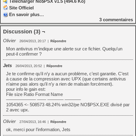
Télécharger No$PSX v1.5 (494.6 Ko)
Site Officiel
En savoir plus…
3
commentaires
Discussion (3) ¬
Olivier
26/04/2013, 20:17
|
Répondre
Mon antivirus m’indique une alerte sur ce fichier. Quelqu’un
peut-il confirmer ?
Jets
26/04/2013, 20:52
|
Répondre
Je te confirme qu’il n’y a aucun problème, c’est garantie. C’est
à cause de la compression avec UPX (que certains antivirus
n’aime pas alors qu’il n’y a rien de malsain forcément).
pour info le gain est:
File size Ratio Format Name
——————– —— ———– ———–
1054365 <- 508573 48.24% win32/pe NO$PSX.EXE divisé par
2 avec upx.
Olivier
27/04/2013, 16:46
|
Répondre
ok, merci pour l’information, Jets