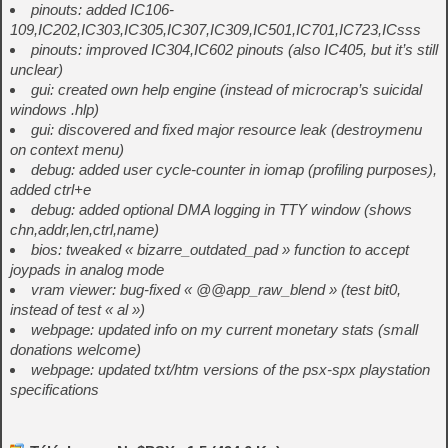
pinouts: added IC106-
109,IC202,IC303,IC305,IC307,IC309,IC501,IC701,IC723,ICsss
pinouts: improved IC304,IC602 pinouts (also IC405, but it’s still
unclear)
gui: created own help engine (instead of microcrap’s suicidal
windows .hlp)
gui: discovered and fixed major resource leak (destroymenu
on context menu)
debug: added user cycle-counter in iomap (profiling purposes),
added ctrl+e
debug: added optional DMA logging in TTY window (shows
chn,addr,len,ctrl,name)
bios: tweaked « bizarre_outdated_pad » function to accept
joypads in analog mode
vram viewer: bug-fixed « @@app_raw_blend » (test bit0,
instead of test « al »)
webpage: updated info on my current monetary stats (small
donations welcome)
webpage: updated txt/htm versions of the psx-spx playstation
specifications