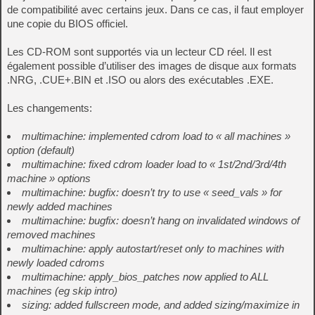
de compatibilité avec certains jeux. Dans ce cas, il faut employer
une copie du BIOS officiel.
Les CD-ROM sont supportés via un lecteur CD réel. Il est
également possible d’utiliser des images de disque aux formats
.NRG, .CUE+.BIN et .ISO ou alors des exécutables .EXE.
Les changements:
multimachine: implemented cdrom load to « all machines »
option (default)
multimachine: fixed cdrom loader load to « 1st/2nd/3rd/4th
machine » options
multimachine: bugfix: doesn’t try to use « seed_vals » for
newly added machines
multimachine: bugfix: doesn’t hang on invalidated windows of
removed machines
multimachine: apply autostart/reset only to machines with
newly loaded cdroms
multimachine: apply_bios_patches now applied to ALL
machines (eg skip intro)
sizing: added fullscreen mode, and added sizing/maximize in