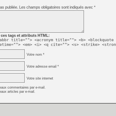
[Mo5] DOOM arrive en cart
[GK] Bethesda fête les 30 
as publiée.
Les champs obligatoires sont indiqués avec
*
[GK] Roblox : l'action en B
[GK] Agenda - GeForce NOW
[GK] Devolver Digital en a 
ces tags et attributs HTML:
[LS] [PS5] ps5-y2jb-autolo
abbr title=""> <acronym title=""> <b> <blockquote 
etime=""> <em> <i> <q cite=""> <s> <strike> <stron
[GK] Pourquoi Marvel Tokon 
[GK] Test : Restory : Chill
[GK] GTA 6 : Rockstar Games
Votre nom *
[GK] Hot Wheels Infinite Rus
[GK] Mémoire cash - Secret 
[GK] Résultats Nintendo : 
Votre adresse email *
[GK] Déjà des dégraissage
Votre site internet
[GK] "Vous ne serez jamais
eaux commentaires par e-mail.
aux articles par e-mail.