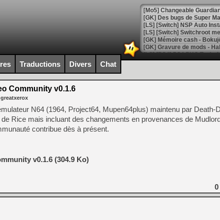
[Mo5] Changeable Guardian 
[GK] Des bugs de Super Mar
[LS] [Switch] NSP Auto Inst
ires
Traductions
Divers
Chat
[GK] La saga horrifique Am
eo Community v0.1.6
 greatxerox
[GK] Le portage de Super M
ur émulateur N64 (1964, Project64, Mupen64plus) maintenu par Death-D
[Mo5] Le jeu de course fut
lui de Rice mais incluant des changements en provenances de Mudlo
[GK] Guillermo del Toro ado
ommunauté contribue dès à présent.
[LTF] Eté 2026 - Séquence 
[GK] Mistfall Hunter : déjà 
[GK] Wo Long 2 évolue avec
mmunity v0.1.6 (304.9 Ko)
[GK] Crossfire : un TPS à 100
[LS] [PS5] Premiers signes 
0