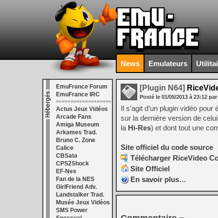
News
Emulateurs
Utilita
EmuFrance Forum
[Plugin N64]
RiceVid
EmuFrance IRC
Posté le
01/05/2013
à
23:12
par
===================
Il s’agit d’un plugin vidéo po
Actus Jeux Vidéos
Arcade Fans
sur la dernière version de ce
Amiga Museum
la
Hi-Res
) et dont tout une c
Arkames Trad.
Bruno C. Zone
Site officiel du code source
Calice
CBSata
Télécharger RiceVideo Co
CPS2Shock
Site Officiel
EF-Nes
En savoir plus…
Fan de la NES
GirlFriend Adv.
Landstalker Trad.
Musée Jeux Vidéos
SMS Power