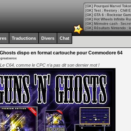
[GK] Pourquoi Marvel Tokon 
[GK] Test : Restory : Chill
[GK] GTA 6 : Rockstar Games
[GK] Hot Wheels Infinite Rus
[GK] Mémoire cash - Secret 
[GK] Résultats Nintendo : 
[GK] Déjà des dégraissage
ires
Traductions
Divers
Chat
[Mo5] Brickboy cherche à r
[GK] Minecraft et ses « Gra
 Ghosts dispo en format cartouche pour Commodore 64
 greatxerox
[GK] Beast of Reincarnation
[GK] Ubisoft : fin de parti
Le C64, comme le CPC n’a pas dit son dernier mot !
[GK] Mémoire cash - Metroid
[GK] Dan Houser (GTA) défe
[GK] Comment EA Sports FC
[GK] Crimson Moon : un Dark
[GK] Isle of Reveries : le j
[GK] Moonlighter 2 : The En
[GK] Capcom relance Monste
[Mo5] Deux inédits du Virtu
[GK] Le beat'em up The Walk
[GK] Endless Legend 2 : enf