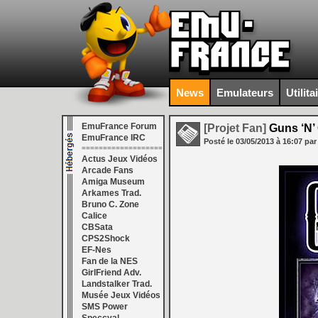
News
Emulateurs
Utilita
EmuFrance Forum
[Projet Fan]
Guns ‘N’
EmuFrance IRC
Posté le
03/05/2013
à
16:07
par
===================
Actus Jeux Vidéos
Arcade Fans
Amiga Museum
Arkames Trad.
Bruno C. Zone
Calice
CBSata
CPS2Shock
EF-Nes
Fan de la NES
GirlFriend Adv.
Landstalker Trad.
Musée Jeux Vidéos
SMS Power