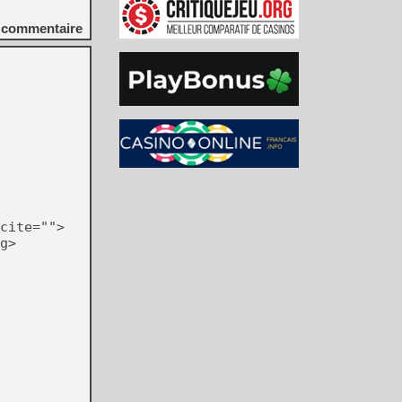
commentaire
cite="">
g>