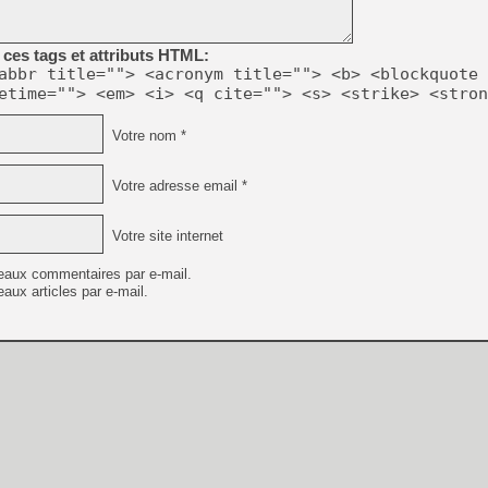
[Mo5] Deux inédits du Virtu
ces tags et attributs HTML:
[GK] Le beat'em up The Walk
abbr title=""> <acronym title=""> <b> <blockquote 
[GK] Endless Legend 2 : enf
etime=""> <em> <i> <q cite=""> <s> <strike> <stron
Votre nom *
[LS] [PS5] Le WebKit Userl
Votre adresse email *
[GK] Oubliez Crazy Taxi, S
Votre site internet
[LS] [Switch] NSZ 5.0.0 es
eaux commentaires par e-mail.
aux articles par e-mail.
[GK] No More Room in Hell 2
[GK] Un chatbot Atelier Ryz