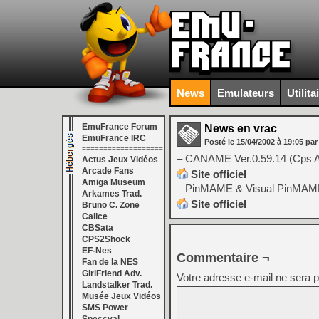
News
Emulateurs
Utilita
EmuFrance Forum
News en vrac
EmuFrance IRC
Posté le
15/04/2002
à
19:05
par
===================
– CANAME Ver.0.59.14 (Cps A
Actus Jeux Vidéos
Arcade Fans
Site officiel
Amiga Museum
– PinMAME & Visual PinMAME 
Arkames Trad.
Site officiel
Bruno C. Zone
Calice
CBSata
CPS2Shock
EF-Nes
Commentaire ¬
Fan de la NES
GirlFriend Adv.
Votre adresse e-mail ne sera p
Landstalker Trad.
Musée Jeux Vidéos
SMS Power