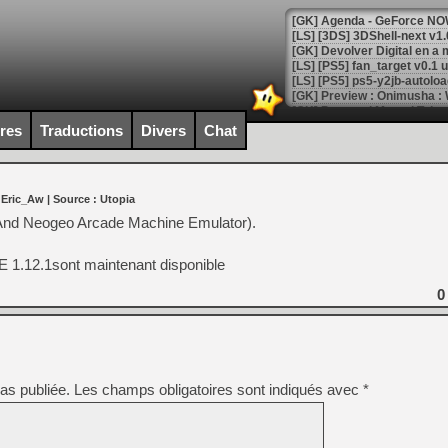
[GK] Agenda - GeForce NOW
[GK] Devolver Digital en a 
[LS] [PS5] ps5-y2jb-autolo
[GK] Pourquoi Marvel Tokon 
[GK] Test : Restory : Chill
ires
Traductions
Divers
Chat
[GK] GTA 6 : Rockstar Games
[GK] Hot Wheels Infinite Rus
[GK] Mémoire cash - Secret 
[GK] Résultats Nintendo : 
 Eric_Aw
| Source :
Utopia
[GK] Déjà des dégraissage
nd Neogeo Arcade Machine Emulator).
[Mo5] Brickboy cherche à r
[GK] Minecraft et ses « Gra
1.12.1sont maintenant disponible
[GK] Beast of Reincarnation
0
[GK] Ubisoft : fin de parti
[GK] Mémoire cash - Metroid
[GK] Dan Houser (GTA) défe
[GK] Comment EA Sports FC
[GK] Crimson Moon : un Dark
[GK] Isle of Reveries : le j
as publiée.
Les champs obligatoires sont indiqués avec
*
[GK] Moonlighter 2 : The En
[GK] Capcom relance Monste