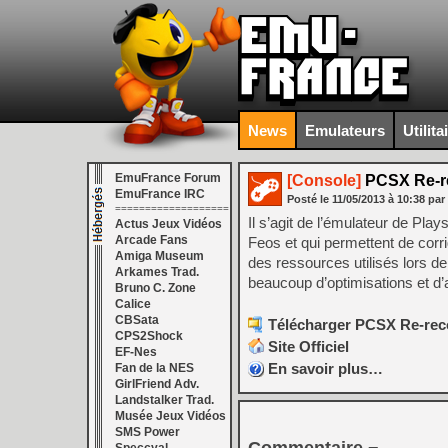
News
Emulateurs
Utilita
EmuFrance Forum
[Console]
PCSX Re-re
EmuFrance IRC
Posté le
11/05/2013
à
10:38
par
===================
Il s’agit de l’émulateur de P
Actus Jeux Vidéos
Arcade Fans
Feos et qui permettent de cor
Amiga Museum
des ressources utilisés lors de 
Arkames Trad.
beaucoup d’optimisations et d’
Bruno C. Zone
Calice
CBSata
Télécharger PCSX Re-reco
CPS2Shock
Site Officiel
EF-Nes
En savoir plus…
Fan de la NES
GirlFriend Adv.
Landstalker Trad.
Musée Jeux Vidéos
SMS Power