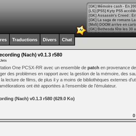
[Mo5] DOOM arrive en cart
[GK] Bethesda fête les 30 
[GK] Roblox : l'action en B
ires
Traductions
Divers
Chat
[GK] Agenda - GeForce NOW
cording (Nach) v0.1.3 r580
[GK] Devolver Digital en a 
 Jets
[LS] [PS5] ps5-y2jb-autolo
laystation One PCSX-RR avec un ensemble de
patch
en provenance de
riger des problèmes en rapport avec la gestion de la mémoire, des s
[GK] Pourquoi Marvel Tokon 
la lecture de films, de plus il y a moins de bibliothèques externes d’ut
[GK] Test : Restory : Chill
[GK] GTA 6 : Rockstar Games
améliorations ont été apportées à l’ensemble de l’émulateur.
[GK] Hot Wheels Infinite Rus
[GK] Mémoire cash - Secret 
[GK] Résultats Nintendo : 
rding (Nach) v0.1.3 r580 (629.0 Ko)
[GK] Déjà des dégraissage
0
[Mo5] Brickboy cherche à r
[GK] Minecraft et ses « Gra
[GK] Beast of Reincarnation
[GK] Ubisoft : fin de parti