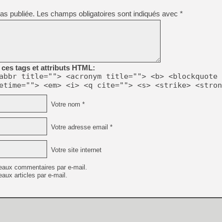
[GK] Mémoire cash - Metroid
[GK] Dan Houser (GTA) défe
as publiée.
Les champs obligatoires sont indiqués avec
*
[GK] Comment EA Sports FC
[GK] Crimson Moon : un Dark
[GK] Isle of Reveries : le j
[GK] Moonlighter 2 : The En
[GK] Capcom relance Monste
ces tags et attributs HTML:
abbr title=""> <acronym title=""> <b> <blockquote 
etime=""> <em> <i> <q cite=""> <s> <strike> <stron
[Mo5] Deux inédits du Virtu
[GK] Le beat'em up The Walk
Votre nom *
[GK] Endless Legend 2 : enf
Votre adresse email *
[LS] [PS5] Premiers signes 
Votre site internet
eaux commentaires par e-mail.
aux articles par e-mail.