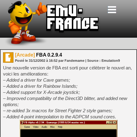
[Arcade]
FBA 0.2.9.4
Posté le
31/12/2002
à
16:52
par Fandemame
| Source :
Emulation9
Une nouvelle version de FBA est sorti pour célèbrer le nouvel an,
voici les améliorations:
– Added a driver for Cave games;
– Added a driver for Rainbow Islands;
– Added support for X-Arcade joystick;
– Improved compatibility of the Direct3D blitter, and added new
options;
– re-added 3x macros for Street Fighter 2 style games;
– Added 4-point interpolation to the ADPCM sound cores.