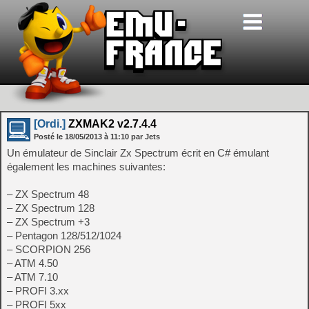
[Ordi.]
ZXMAK2 v2.7.4.4
Posté le
18/05/2013
à
11:10
par Jets
Un émulateur de Sinclair Zx Spectrum écrit en C# émulant
également les machines suivantes:
– ZX Spectrum 48
– ZX Spectrum 128
– ZX Spectrum +3
– Pentagon 128/512/1024
– SCORPION 256
– ATM 4.50
– ATM 7.10
– PROFI 3.xx
– PROFI 5xx