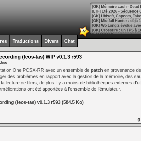
[LTF] Eté 2026 - Séquence 
[GK] Mistfall Hunter : déjà 
[GK] Wo Long 2 évolue avec
[GK] Crossfire : un TPS à 100
[LS] [PS5] Premiers signes 
ires
Traductions
Divers
Chat
ording (feos-tas) WIP v0.1.3 r593
 Jets
[Mo5] DOOM arrive en cart
laystation One PCSX-RR avec un ensemble de
patch
en provenance de
[GK] Bethesda fête les 30 
riger des problèmes en rapport avec la gestion de la mémoire, des s
[GK] Roblox : l'action en B
la lecture de films, de plus il y a moins de bibliothèques externes d’ut
améliorations ont été apportées à l’ensemble de l’émulateur.
[GK] Agenda - GeForce NOW
[GK] Devolver Digital en a 
ding (feos-tas) v0.1.3 r593 (584.5 Ko)
[LS] [PS5] ps5-y2jb-autolo
0
[GK] Pourquoi Marvel Tokon 
[GK] Test : Restory : Chill
[GK] GTA 6 : Rockstar Games
[GK] Hot Wheels Infinite Rus
[GK] Mémoire cash - Secret 