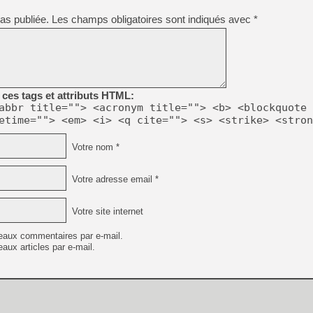
[GK] Résultats Nintendo : 
as publiée.
Les champs obligatoires sont indiqués avec
*
[GK] Déjà des dégraissage
[Mo5] Brickboy cherche à r
[GK] Minecraft et ses « Gra
[GK] Beast of Reincarnation
[GK] Ubisoft : fin de parti
ces tags et attributs HTML:
[GK] Mémoire cash - Metroid
abbr title=""> <acronym title=""> <b> <blockquote 
[GK] Dan Houser (GTA) défe
etime=""> <em> <i> <q cite=""> <s> <strike> <stron
[GK] Comment EA Sports FC
[GK] Crimson Moon : un Dark
[GK] Isle of Reveries : le j
Votre nom *
[GK] Moonlighter 2 : The En
[GK] Capcom relance Monste
Votre adresse email *
Votre site internet
[GK] Guillermo del Toro ado
eaux commentaires par e-mail.
aux articles par e-mail.