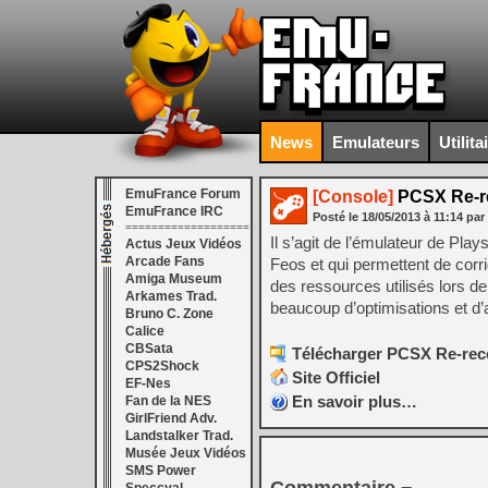
News
Emulateurs
Utilita
EmuFrance Forum
[Console]
PCSX Re-rec
EmuFrance IRC
Posté le
18/05/2013
à
11:14
par
===================
Il s’agit de l’émulateur de P
Actus Jeux Vidéos
Arcade Fans
Feos et qui permettent de cor
Amiga Museum
des ressources utilisés lors de 
Arkames Trad.
beaucoup d’optimisations et d’
Bruno C. Zone
Calice
CBSata
Télécharger PCSX Re-recor
CPS2Shock
Site Officiel
EF-Nes
En savoir plus…
Fan de la NES
GirlFriend Adv.
Landstalker Trad.
Musée Jeux Vidéos
SMS Power