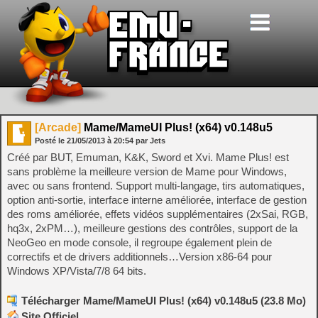
[Arcade]
Mame/MameUI Plus! (x64) v0.148u5
Posté le
21/05/2013
à
20:54
par Jets
Créé par BUT, Emuman, K&K, Sword et Xvi. Mame Plus! est
sans problème la meilleure version de Mame pour Windows,
avec ou sans frontend. Support multi-langage, tirs automatiques,
option anti-sortie, interface interne améliorée, interface de gestion
des roms améliorée, effets vidéos supplémentaires (2xSai, RGB,
hq3x, 2xPM…), meilleure gestions des contrôles, support de la
NeoGeo en mode console, il regroupe également plein de
correctifs et de drivers additionnels…Version x86-64 pour
Windows XP/Vista/7/8 64 bits.
Télécharger Mame/MameUI Plus! (x64) v0.148u5 (23.8 Mo)
Site Officiel