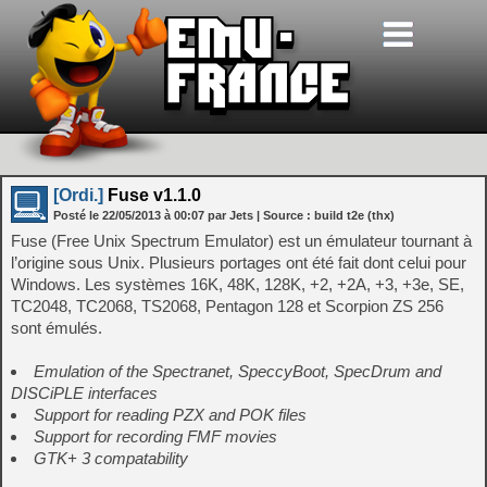
[Ordi.]
Fuse v1.1.0
Posté le
22/05/2013
à
00:07
par Jets
| Source :
build t2e (thx)
Fuse (Free Unix Spectrum Emulator) est un émulateur tournant à
l’origine sous Unix. Plusieurs portages ont été fait dont celui pour
Windows. Les systèmes 16K, 48K, 128K, +2, +2A, +3, +3e, SE,
TC2048, TC2068, TS2068, Pentagon 128 et Scorpion ZS 256
sont émulés.
Emulation of the Spectranet, SpeccyBoot, SpecDrum and
DISCiPLE interfaces
Support for reading PZX and POK files
Support for recording FMF movies
GTK+ 3 compatability