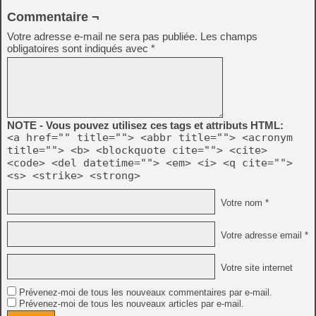
Commentaire ¬
Votre adresse e-mail ne sera pas publiée.
Les champs
obligatoires sont indiqués avec
*
NOTE - Vous pouvez utilisez ces tags et attributs HTML:
<a href="" title=""> <abbr title=""> <acronym
title=""> <b> <blockquote cite=""> <cite>
<code> <del datetime=""> <em> <i> <q cite="">
<s> <strike> <strong>
Votre nom *
Votre adresse email *
Votre site internet
Prévenez-moi de tous les nouveaux commentaires par e-mail.
Prévenez-moi de tous les nouveaux articles par e-mail.