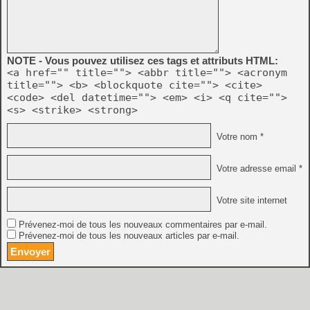
NOTE - Vous pouvez utilisez ces tags et attributs HTML:
<a href="" title=""> <abbr title=""> <acronym
title=""> <b> <blockquote cite=""> <cite>
<code> <del datetime=""> <em> <i> <q cite="">
<s> <strike> <strong>
Votre nom *
Votre adresse email *
Votre site internet
Prévenez-moi de tous les nouveaux commentaires par e-mail.
Prévenez-moi de tous les nouveaux articles par e-mail.