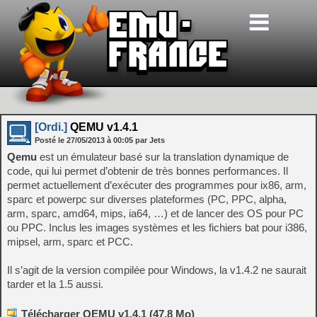
[Ordi.]
QEMU v1.4.1
Posté le
27/05/2013
à
00:05
par Jets
Qemu
est un émulateur basé sur la translation dynamique de
code, qui lui permet d’obtenir de très bonnes performances. Il
permet actuellement d’exécuter des programmes pour ix86, arm,
sparc et powerpc sur diverses plateformes (PC, PPC, alpha,
arm, sparc, amd64, mips, ia64, …) et de lancer des OS pour PC
ou PPC. Inclus les images systèmes et les fichiers bat pour i386,
mipsel, arm, sparc et PCC.
Il s’agit de la version compilée pour Windows, la v1.4.2 ne saurait
tarder et la 1.5 aussi.
Télécharger QEMU v1.4.1 (47.8 Mo)