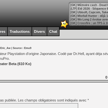
[LTF] Eté 2026 - Séquence 
[GK] Mistfall Hunter : déjà 
[GK] Wo Long 2 évolue avec
[GK] Crossfire : un TPS à 100
[LS] [PS5] Premiers signes 
ires
Traductions
Divers
Chat
 Eric_Aw
| Source :
Emu9
[Mo5] DOOM arrive en cart
teur Playstation d’origine Japonaise. Codé par Dr.Hell, ayant déja sé
[GK] Bethesda fête les 30 
muPro.
[GK] Roblox : l'action en B
ater Beta (610 Ko)
[GK] Agenda - GeForce NOW
0
[GK] Devolver Digital en a 
[LS] [PS5] ps5-y2jb-autolo
[GK] Pourquoi Marvel Tokon 
[GK] Test : Restory : Chill
[GK] GTA 6 : Rockstar Games
as publiée.
Les champs obligatoires sont indiqués avec
*
[GK] Hot Wheels Infinite Rus
[GK] Mémoire cash - Secret 