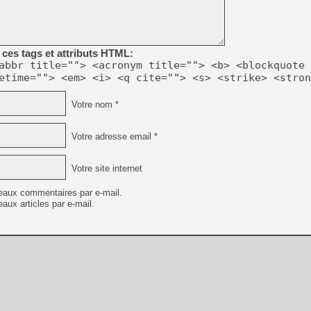
[GK] Résultats Nintendo : 
[GK] Déjà des dégraissage
[Mo5] Brickboy cherche à r
ces tags et attributs HTML:
[GK] Minecraft et ses « Gra
abbr title=""> <acronym title=""> <b> <blockquote 
etime=""> <em> <i> <q cite=""> <s> <strike> <stron
[GK] Beast of Reincarnation
[GK] Ubisoft : fin de parti
[GK] Mémoire cash - Metroid
Votre nom *
[GK] Dan Houser (GTA) défe
[GK] Comment EA Sports FC
[GK] Crimson Moon : un Dark
Votre adresse email *
[GK] Isle of Reveries : le j
[GK] Moonlighter 2 : The En
[GK] Capcom relance Monste
Votre site internet
eaux commentaires par e-mail.
aux articles par e-mail.
[GK] Guillermo del Toro ado