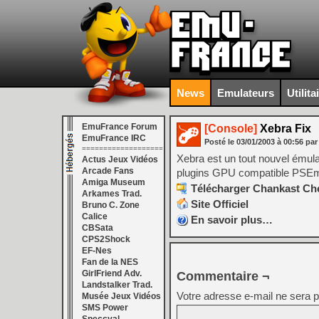
News
Emulateurs
Utilita
EmuFrance Forum
[Console]
Xebra Fix
EmuFrance IRC
Posté le
03/01/2003
à
00:56
par
===================
Xebra est un tout nouvel émula
Actus Jeux Vidéos
Arcade Fans
plugins GPU compatible PSE
Amiga Museum
Télécharger Chankast Che
Arkames Trad.
Site Officiel
Bruno C. Zone
Calice
En savoir plus…
CBSata
CPS2Shock
EF-Nes
Fan de la NES
GirlFriend Adv.
Commentaire ¬
Landstalker Trad.
Votre adresse e-mail ne sera p
Musée Jeux Vidéos
SMS Power