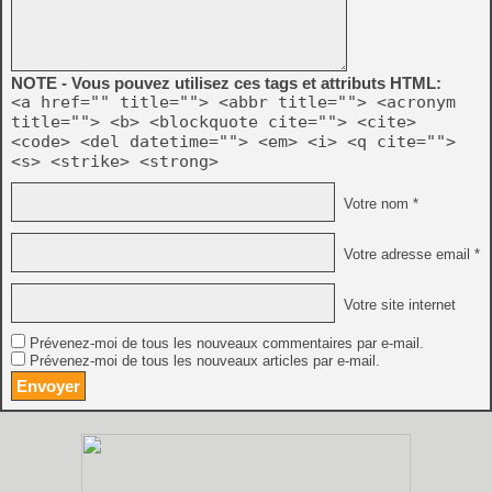
NOTE - Vous pouvez utilisez ces tags et attributs HTML:
<a href="" title=""> <abbr title=""> <acronym
title=""> <b> <blockquote cite=""> <cite>
<code> <del datetime=""> <em> <i> <q cite="">
<s> <strike> <strong>
Votre nom *
Votre adresse email *
Votre site internet
Prévenez-moi de tous les nouveaux commentaires par e-mail.
Prévenez-moi de tous les nouveaux articles par e-mail.