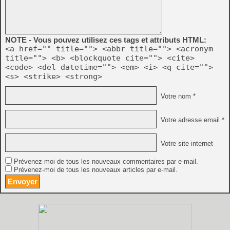
NOTE - Vous pouvez utilisez ces tags et attributs HTML:
<a href="" title=""> <abbr title=""> <acronym
title=""> <b> <blockquote cite=""> <cite>
<code> <del datetime=""> <em> <i> <q cite="">
<s> <strike> <strong>
Votre nom *
Votre adresse email *
Votre site internet
Prévenez-moi de tous les nouveaux commentaires par e-mail.
Prévenez-moi de tous les nouveaux articles par e-mail.