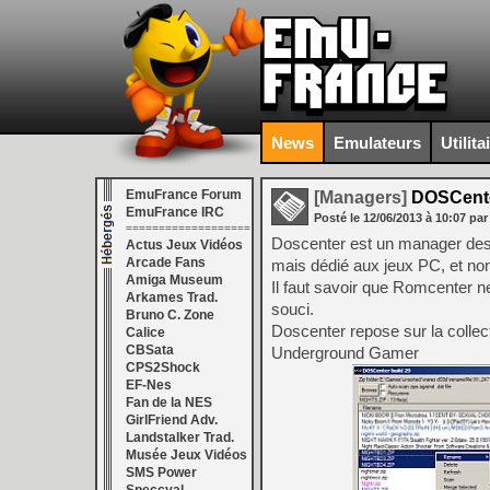
News
Emulateurs
Utilita
EmuFrance Forum
[Managers]
DOSCente
EmuFrance IRC
Posté le
12/06/2013
à
10:07
par
===================
Doscenter est un manager dest
Actus Jeux Vidéos
Arcade Fans
mais dédié aux jeux PC, et no
Amiga Museum
Il faut savoir que Romcenter n
Arkames Trad.
souci.
Bruno C. Zone
Doscenter repose sur la collec
Calice
CBSata
Underground Gamer
CPS2Shock
EF-Nes
Fan de la NES
GirlFriend Adv.
Landstalker Trad.
Musée Jeux Vidéos
SMS Power