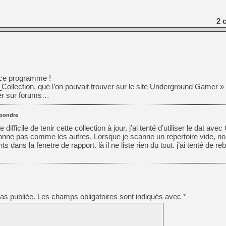
2
c
 ce programme !
lection, que l’on pouvait trouver sur le site Underground Gamer »
trer sur forums…
pondre
difficile de tenir cette collection à jour. j’ai tenté d’utiliser le dat av
tonne pas comme les autres. Lorsque je scanne un repertoire vide, n
dans la fenetre de rapport. là il ne liste rien du tout. j’ai tenté de rebu
as publiée.
Les champs obligatoires sont indiqués avec
*