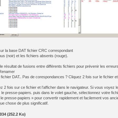
[LS] [PS5] Le WebKit Userl
[GK] Oubliez Crazy Taxi, S
[LS] [Switch] NSZ 5.0.0 es
[GK] No More Room in Hell 2
sur la base DAT fichier CRC correspondant
[GK] Un chatbot Atelier Ryz
us (noir) et les fichiers absents (rouge).
[GK] Mémoire cash - Splatte
[GK] Nvidia : le prix des 
 résultat de fusions entre différents fichiers pour prévenir les erreurs
[GK] Suikoden Star Leap : 
/ Renamer
e fichier DAT.. Pas de corespondances ? Cliquez 2 fois sur le fichier e
[Mo5] La mini borne d’arc
uez 2 fois sur ce fichier et l’afficher dans le navigateur. Si vous voyez 
 le presse-papiers. puis dans le volet gauche, sélectionnez votre fichi
 presse-papiers » pour convertir rapidement et facilement vos ancie
ue chose de plus significatif.
34 (252.2 Ko)