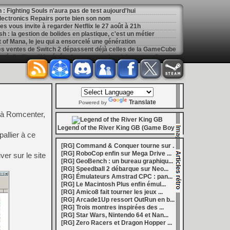
: Fighting Souls n'aura pas de test aujourd'hui
 Electronics Repairs porte bien son nom
 vous invite à regarder Netflix le 27 août à 21h
h : la gestion de bolides en plastique, c'est un métier
of Mana, le jeu qui a ensorcelé une génération
les ventes de Switch 2 dépassent déjà celles de la GameCube
[
GK] Kingdom Hearts : accusé d'utiliser l'IA générative sur son visuel de promo, Square Enix invoque « l'erreur humaine »
s autour de Halo : Campaign Evolved
[
GK] Inspiré par System Shock 2 et Doom 3, le FPS DERELIKT veut vous foutre la trouille à la fin 2026
ecréer l’affichage emblématique de la Game Boy
phismes Éclatants » arriveront sur Switch 2 en octobre
[
LS] [XB360] Xbox360BadUpdate v1.3 l'exploit Xbox 360 gagne en fiabilité et ajoute un mode de récupération
Translate
 : après un accueil mitigé, Game Freak va revoir sa copie
Powered by
e pour Champions Tactics, le jeu NFT ferme ses portes
e à Romcenter,
 : l'hymne ultime à la solitude a déjà quarante ans
nd le maintien des jeux physiques pour les joueurs
Legend of the River King GB (Game Boy)
allier à ce
 27 veut apporter du sang neuf avec le mode The Grounds
siders médiéval à petit prix pour la rentrée
[RG] Command & Conquer tourne sur ...
eu inspiré des Zelda de la Game Boy arrivera à la rentrée 2026
[RG] RoboCop enfin sur Mega Drive ...
er sur le site
dless Vault arrive sur le marché en 1.0
[RG] GeoBench : un bureau graphiqu...
r Hunter Wilds avec un prologue gratuit
[RG] Speedball 2 débarque sur Neo...
[
GK] Mémoire cash - Retour sur Hybrid Heaven, l'étrange exclusivité Konami de la Nintendo 64
[RG] Émulateurs Amstrad CPC : pan...
[
GK] Nouvelle grève à Quantic Dream (Detroit : Become Human) contre les 115 licenciements
[RG] Le Macintosh Plus enfin émul...
[
GK] Mafia The Old Country : l'extension « Homme d'honneur » se dévoile avant sa sortie
[RG] Amico8 fait tourner les jeux ...
[
GK] Marvel's Spider-Man : le succès de Brand New Day au cinéma fait bondir la fréquentation des jeux Insomniac
[RG] Arcade1Up ressort OutRun en b...
al Boy disponibles sur le Nintendo Switch Online
[RG] Trois montres inspirées des ...
ing Dead : Streets of Survival tient sa date de sortie
[RG] Star Wars, Nintendo 64 et Nan...
[
GK] C'est officiel, Electronic Arts devient la propriété de l'Arabie saoudite et quitte le marché boursier
[RG] Zero Racers et Dragon Hopper ...
in la 1.0, Amplitude bourre les nouvelles factions