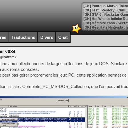
[GK] Pourquoi Marvel Tokon 
[GK] Test : Restory : Chill
[GK] GTA 6 : Rockstar Games
[GK] Hot Wheels Infinite Rus
[GK] Mémoire cash - Secret 
[GK] Résultats Nintendo : 
[GK] Déjà des dégraissage
ires
Traductions
Divers
Chat
[Mo5] Brickboy cherche à r
[GK] Minecraft et ses « Gra
r v034
 greatxerox
[GK] Beast of Reincarnation
[GK] Ubisoft : fin de parti
iné aux collectionneurs de larges collections de jeux DOS. Similair
[GK] Mémoire cash - Metroid
n aux roms consoles.
[GK] Dan Houser (GTA) défe
e peut pas gérer proprement les jeux PC, cette application permet de p
[GK] Comment EA Sports FC
[GK] Crimson Moon : un Dark
[GK] Isle of Reveries : le j
tion initiale : Complete_PC_MS-DOS_Collection, que l’on pouvait trouv
[GK] Moonlighter 2 : The En
[GK] Capcom relance Monste
[Mo5] Deux inédits du Virtu
[GK] Le beat'em up The Walk
[GK] Endless Legend 2 : enf