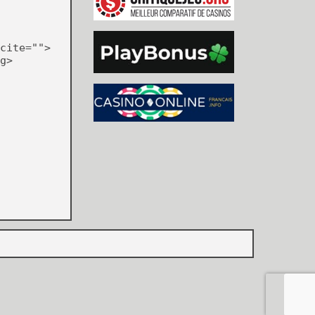
cite="">
g>