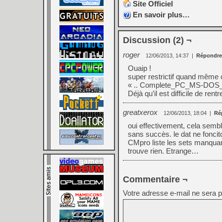
Site Officiel
En savoir plus…
Discussion (2) ¬
roger
12/06/2013, 14:37
|
Répondre
Ouaip !
super restrictif quand même
« .. Complete_PC_MS-DOS_Col
Déjà qu’il est difficile de ren
greatxerox
12/06/2013, 18:04
|
Ré
oui effectivement, cela semble 
sans succès. le dat ne fonci
CMpro liste les sets manquants 
trouve rien. Etrange…
Commentaire ¬
Votre adresse e-mail ne sera p