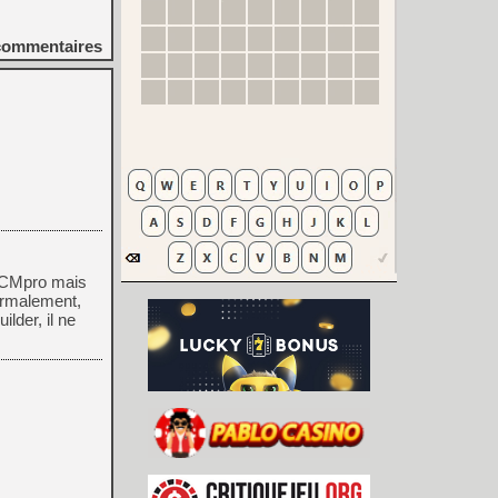
ommentaires
ec CMpro mais
ormalement,
ilder, il ne