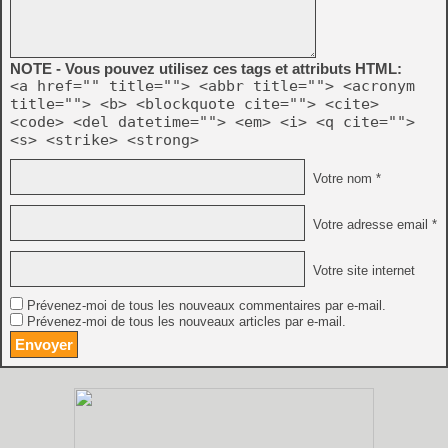
NOTE - Vous pouvez utilisez ces tags et attributs HTML:
<a href="" title=""> <abbr title=""> <acronym
title=""> <b> <blockquote cite=""> <cite>
<code> <del datetime=""> <em> <i> <q cite="">
<s> <strike> <strong>
Votre nom *
Votre adresse email *
Votre site internet
Prévenez-moi de tous les nouveaux commentaires par e-mail.
Prévenez-moi de tous les nouveaux articles par e-mail.