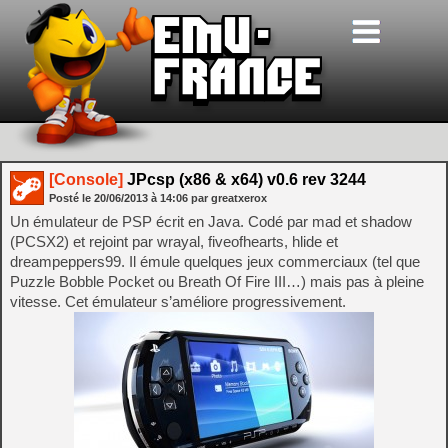
[Console]
JPcsp (x86 & x64) v0.6 rev 3244
Posté le
20/06/2013
à
14:06
par greatxerox
Un émulateur de PSP écrit en Java. Codé par mad et shadow
(PCSX2) et rejoint par wrayal, fiveofhearts, hlide et
dreampeppers99. Il émule quelques jeux commerciaux (tel que
Puzzle Bobble Pocket ou Breath Of Fire III…) mais pas à pleine
vitesse. Cet émulateur s’améliore progressivement.