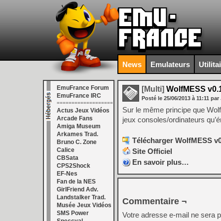
News
Emulateurs
Utilita
EmuFrance Forum
[Multi]
WolfMESS v0.
EmuFrance IRC
Posté le
25/06/2013
à
11:11
par 
===================
Sur le même principe que Wolf
Actus Jeux Vidéos
Arcade Fans
jeux consoles/ordinateurs qu’
Amiga Museum
Arkames Trad.
Télécharger WolfMESS v0
Bruno C. Zone
Calice
Site Officiel
CBSata
En savoir plus…
CPS2Shock
EF-Nes
Fan de la NES
GirlFriend Adv.
Landstalker Trad.
Commentaire ¬
Musée Jeux Vidéos
SMS Power
Votre adresse e-mail ne sera p