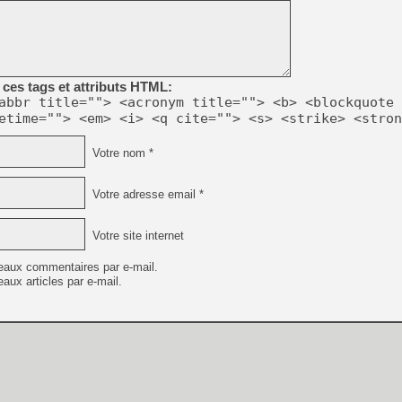
[LS] [PS5] Le WebKit Userl
ces tags et attributs HTML:
abbr title=""> <acronym title=""> <b> <blockquote 
[GK] Oubliez Crazy Taxi, S
etime=""> <em> <i> <q cite=""> <s> <strike> <stron
[LS] [Switch] NSZ 5.0.0 es
Votre nom *
[GK] No More Room in Hell 2
[GK] Un chatbot Atelier Ryz
Votre adresse email *
[GK] Mémoire cash - Splatte
[GK] Nvidia : le prix des 
Votre site internet
[GK] Suikoden Star Leap : 
[Mo5] La mini borne d’arc
eaux commentaires par e-mail.
aux articles par e-mail.