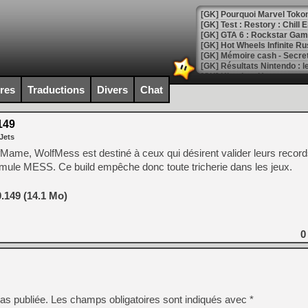
[GK] Pourquoi Marvel Tokon 
[GK] Test : Restory : Chill
[GK] GTA 6 : Rockstar Games
[GK] Hot Wheels Infinite Rus
[GK] Mémoire cash - Secret 
[GK] Résultats Nintendo : 
[GK] Déjà des dégraissage
ires
Traductions
Divers
Chat
[Mo5] Brickboy cherche à r
[GK] Minecraft et ses « Gra
149
Jets
[GK] Beast of Reincarnation
[GK] Ubisoft : fin de parti
Mame, WolfMess est destiné à ceux qui désirent valider leurs record
[GK] Mémoire cash - Metroid
émule MESS. Ce build empêche donc toute tricherie dans les jeux.
[GK] Dan Houser (GTA) défe
[GK] Comment EA Sports FC
[GK] Crimson Moon : un Dark
.149 (14.1 Mo)
[GK] Isle of Reveries : le j
[GK] Moonlighter 2 : The En
[GK] Capcom relance Monste
0
[Mo5] Deux inédits du Virtu
[GK] Le beat'em up The Walk
as publiée.
Les champs obligatoires sont indiqués avec
*
[GK] Endless Legend 2 : enf