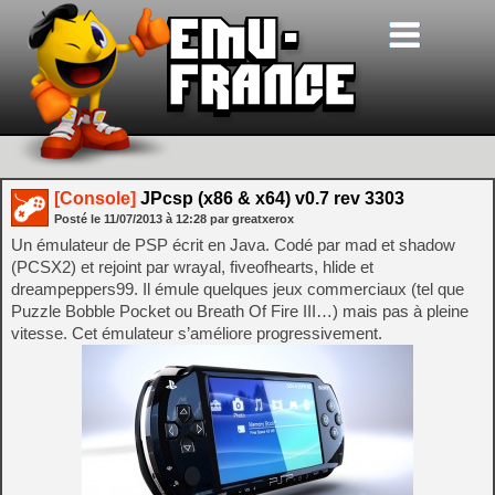
[Console]
JPcsp (x86 & x64) v0.7 rev 3303
Posté le
11/07/2013
à
12:28
par greatxerox
Un émulateur de PSP écrit en Java. Codé par mad et shadow
(PCSX2) et rejoint par wrayal, fiveofhearts, hlide et
dreampeppers99. Il émule quelques jeux commerciaux (tel que
Puzzle Bobble Pocket ou Breath Of Fire III…) mais pas à pleine
vitesse. Cet émulateur s’améliore progressivement.