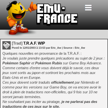
[Trad]
T.R.A.F. WIP
Posté le
12/01/2003
à
13:53
par Eric_Aw
| Source :
Eric_Aw
Quelques nouvelles en provenance de la T.R.A.F. :
Je voulais juste prendre quelques précautions au sujet de 2 jeux :
Pokémon Saphir
et
Pokémon Rubis
sur Game Boy Advance.
Comme certains d’entre vous doivent déjà le savoir, ces deux
jeux sont sortis au japon et sortiront les prochains mois aux
Etats-Unis et en Europe.
Ces jeux doivent sortir traduits
officiellement
par Nintendo et
comme pour les versions sur Game Boy, on va encore avoir le
droit à plein de traductions non-officielles, qui 9 fois sur 10 ne
seront jamais terminées.
Ne souhaitant pas inciter au piratage,
je ne parlerai pas des
traductions de ces jeux sur le site.