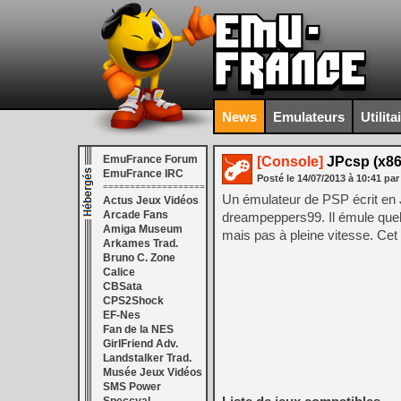
News
Emulateurs
Utilita
EmuFrance Forum
[Console]
JPcsp (x86 
EmuFrance IRC
Posté le
14/07/2013
à
10:41
par
===================
Un émulateur de PSP écrit en J
Actus Jeux Vidéos
Arcade Fans
dreampeppers99. Il émule quel
Amiga Museum
mais pas à pleine vitesse. Ce
Arkames Trad.
Bruno C. Zone
Calice
CBSata
CPS2Shock
EF-Nes
Fan de la NES
GirlFriend Adv.
Landstalker Trad.
Musée Jeux Vidéos
SMS Power