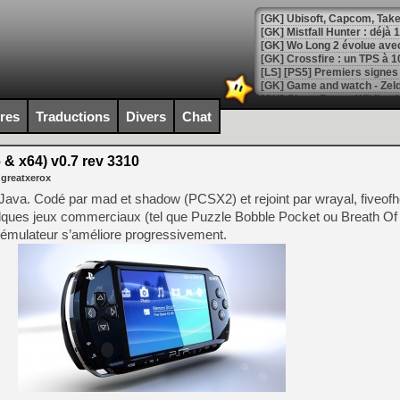
[GK] Mistfall Hunter : déjà 
[GK] Wo Long 2 évolue avec
[GK] Crossfire : un TPS à 100
[LS] [PS5] Premiers signes 
ires
Traductions
Divers
Chat
& x64) v0.7 rev 3310
[Mo5] DOOM arrive en cart
 greatxerox
[GK] Bethesda fête les 30 
[GK] Roblox : l'action en B
ava. Codé par mad et shadow (PCSX2) et rejoint par wrayal, fiveofhe
ques jeux commerciaux (tel que Puzzle Bobble Pocket ou Breath Of 
t émulateur s’améliore progressivement.
[GK] Agenda - GeForce NOW
[GK] Devolver Digital en a 
[LS] [PS5] ps5-y2jb-autolo
[GK] Pourquoi Marvel Tokon 
[GK] Test : Restory : Chill
[GK] GTA 6 : Rockstar Games
[GK] Hot Wheels Infinite Rus
[GK] Mémoire cash - Secret 
[GK] Résultats Nintendo : 