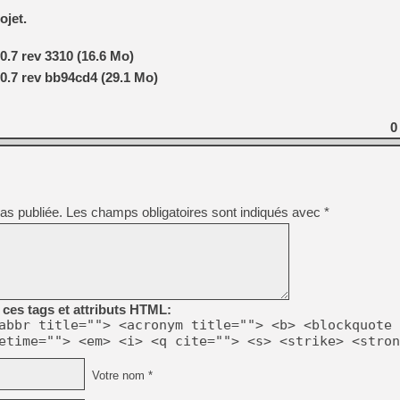
[GK] Déjà des dégraissage
ojet.
[Mo5] Brickboy cherche à r
[GK] Minecraft et ses « Gra
0.7 rev 3310 (16.6 Mo)
[GK] Beast of Reincarnation
0.7 rev bb94cd4 (29.1 Mo)
[GK] Ubisoft : fin de parti
[GK] Mémoire cash - Metroid
[GK] Dan Houser (GTA) défe
0
[GK] Comment EA Sports FC
[GK] Crimson Moon : un Dark
[GK] Isle of Reveries : le j
[GK] Moonlighter 2 : The En
[GK] Capcom relance Monste
as publiée.
Les champs obligatoires sont indiqués avec
*
[Mo5] Deux inédits du Virtu
[GK] Le beat'em up The Walk
[LTF] Eté 2026 - Séquence 
ces tags et attributs HTML:
abbr title=""> <acronym title=""> <b> <blockquote 
etime=""> <em> <i> <q cite=""> <s> <strike> <stron
Votre nom *