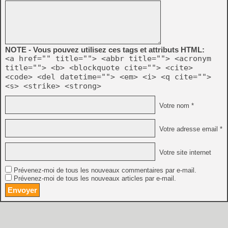
NOTE - Vous pouvez utilisez ces tags et attributs HTML:
<a href="" title=""> <abbr title=""> <acronym
title=""> <b> <blockquote cite=""> <cite>
<code> <del datetime=""> <em> <i> <q cite="">
<s> <strike> <strong>
Votre nom *
Votre adresse email *
Votre site internet
Prévenez-moi de tous les nouveaux commentaires par e-mail.
Prévenez-moi de tous les nouveaux articles par e-mail.