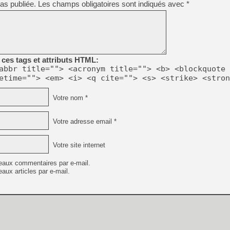
as publiée.
Les champs obligatoires sont indiqués avec
*
[Mo5] DOOM arrive en cart
[GK] Bethesda fête les 30 
[GK] Roblox : l'action en B
[GK] Agenda - GeForce NOW
ces tags et attributs HTML:
abbr title=""> <acronym title=""> <b> <blockquote 
[GK] Devolver Digital en a 
etime=""> <em> <i> <q cite=""> <s> <strike> <stron
[LS] [PS5] ps5-y2jb-autolo
Votre nom *
[GK] Pourquoi Marvel Tokon 
[GK] Test : Restory : Chill
[GK] GTA 6 : Rockstar Games
Votre adresse email *
[GK] Hot Wheels Infinite Rus
[GK] Mémoire cash - Secret 
[GK] Résultats Nintendo : 
Votre site internet
[GK] Dans ce jeu de platefo
eaux commentaires par e-mail.
aux articles par e-mail.