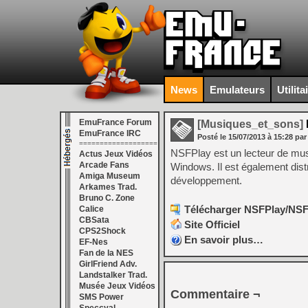
News
Emulateurs
Utilita
EmuFrance Forum
[Musiques_et_sons]
EmuFrance IRC
Posté le
15/07/2013
à
15:28
par
===================
NSFPlay est un lecteur de mus
Actus Jeux Vidéos
Arcade Fans
Windows. Il est également dist
Amiga Museum
développement.
Arkames Trad.
Bruno C. Zone
Télécharger NSFPlay/NSFP
Calice
CBSata
Site Officiel
CPS2Shock
En savoir plus…
EF-Nes
Fan de la NES
GirlFriend Adv.
Landstalker Trad.
Musée Jeux Vidéos
Commentaire ¬
SMS Power