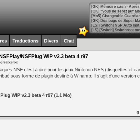
[GK] Mémoire cash - Après 
[GK] "Vous ne serez jamais
[Mo5] Changeable Guardian 
[GK] Des bugs de Super Mar
[LS] [Switch] NSP Auto Inst
ires
Traductions
Divers
Chat
[GK] La saga horrifique Am
NSFPlay/NSFPlug WIP v2.3 beta 4 r97
 greatxerox
iques NSF c’est à dire pour les jeux Nintendo NES (disquettes et ca
ribué sous forme de plugin destiné à Winamp. Il s’agit d’une version 
[GK] Le portage de Super M
[Mo5] Le jeu de course fut
[GK] Guillermo del Toro ado
lug WIP v2.3 beta 4 r97 (1.1 Mo)
[LTF] Eté 2026 - Séquence 
[GK] Mistfall Hunter : déjà 
[GK] Wo Long 2 évolue avec
0
[GK] Crossfire : un TPS à 100
[LS] [PS5] Premiers signes 