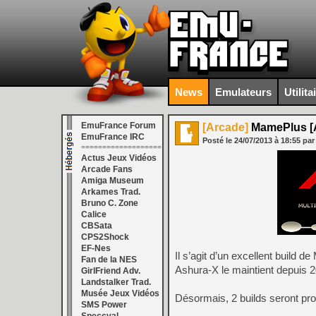
News
Emulateurs
Utilita
EmuFrance Forum
[Arcade]
MamePlus [A
EmuFrance IRC
Posté le
24/07/2013
à
18:55
par
===================
Actus Jeux Vidéos
Arcade Fans
Amiga Museum
Arkames Trad.
Bruno C. Zone
Calice
CBSata
CPS2Shock
EF-Nes
Il s’agit d’un excellent build
Fan de la NES
Ashura-X le maintient depuis 20
GirlFriend Adv.
Landstalker Trad.
Musée Jeux Vidéos
Désormais, 2 builds seront pr
SMS Power