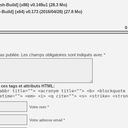
[GK] Déjà des dégraissage
h-Build] (x86) v0.149u1 (28.3 Mo)
[Mo5] Brickboy cherche à r
uild] (x64) v0.173 (2016/04/28) (27.8 Mo)
[GK] Minecraft et ses « Gra
[GK] Beast of Reincarnation
0
[GK] Ubisoft : fin de parti
[GK] Mémoire cash - Metroid
[GK] Dan Houser (GTA) défe
[GK] Comment EA Sports FC
[GK] Crimson Moon : un Dark
[GK] Isle of Reveries : le j
[GK] Moonlighter 2 : The En
as publiée.
Les champs obligatoires sont indiqués avec
*
[GK] Capcom relance Monste
[Mo5] Deux inédits du Virtu
[GK] Le beat'em up The Walk
ces tags et attributs HTML:
[LTF] Eté 2026 - Séquence 
abbr title=""> <acronym title=""> <b> <blockquote 
etime=""> <em> <i> <q cite=""> <s> <strike> <stron
Votre nom *
Votre adresse email *