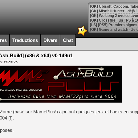
[GK] Mistfall Hunter : déjà 
[GK] Wo Long 2 évolue avec
[GK] Crossfire : un TPS à 100
[LS] [PS5] Premiers signes 
ires
Traductions
Divers
Chat
sh-Build] (x86 & x64) v0.149u1
[Mo5] DOOM arrive en cart
 greatxerox
[GK] Bethesda fête les 30 
[GK] Roblox : l'action en B
[GK] Agenda - GeForce NOW
[GK] Devolver Digital en a 
[LS] [PS5] ps5-y2jb-autolo
[GK] Pourquoi Marvel Tokon 
 de Mame (basé sur MamePlus!) ajoutant quelques jeux et hacks en su
[GK] Test : Restory : Chill
04 (!).
[GK] GTA 6 : Rockstar Games
[GK] Hot Wheels Infinite Rus
[GK] Mémoire cash - Secret 
oposés.
[GK] Résultats Nintendo : 