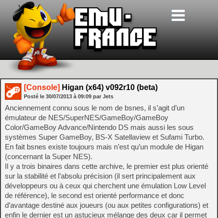
[Console]
Higan (x64) v092r10 (beta)
Posté le
30/07/2013
à
09:09
par Jets
Anciennement connu sous le nom de bsnes, il s’agit d’un
émulateur de NES/SuperNES/GameBoy/GameBoy
Color/GameBoy Advance/Nintendo DS mais aussi les sous
systèmes Super GameBoy, BS-X Satellaview et Sufami Turbo.
En fait bsnes existe toujours mais n’est qu’un module de Higan
(concernant la Super NES).
Il y a trois binaires dans cette archive, le premier est plus orienté
sur la stabilité et l’absolu précision (il sert principalement aux
développeurs ou à ceux qui cherchent une émulation Low Level
de référence), le second est orienté performance et donc
d’avantage destiné aux joueurs (ou aux petites configurations) et
enfin le dernier est un astucieux mélange des deux car il permet