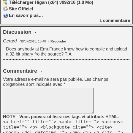
Télécharger Higan (x64) v092r10 (1.8 Mo)
Site Officiel
En savoir plus…
1
commentaire
Discussion ¬
Gerard
30/07/2013, 15:48
|
Répondre
Does anybody at EmuFrance know how to compile and upload
a 32-bit binary fro the source? TIA
Commentaire ¬
Votre adresse e-mail ne sera pas publiée.
Les champs
obligatoires sont indiqués avec
*
NOTE - Vous pouvez utilisez ces tags et attributs HTML:
<a href="" title=""> <abbr title=""> <acronym
title=""> <b> <blockquote cite=""> <cite>
<code> <del datetime=""> <em> <i> <q cite="">