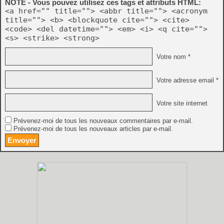
NOTE - Vous pouvez utilisez ces tags et attributs HTML:
<a href="" title=""> <abbr title=""> <acronym
title=""> <b> <blockquote cite=""> <cite>
<code> <del datetime=""> <em> <i> <q cite="">
<s> <strike> <strong>
Votre nom *
Votre adresse email *
Votre site internet
Prévenez-moi de tous les nouveaux commentaires par e-mail.
Prévenez-moi de tous les nouveaux articles par e-mail.