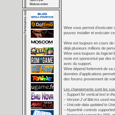
Speccyal
Wakoo-enter
Wine vous permet d’exécuter d
pouvez installer et exécuter 
Wine est toujours en cours de 
déjà plusieurs millions de perso
Wine sera toujours du logiciel 
reste est sponsorisé par des 
avec du support.
Wine dépend fortement de sa c
données d’applications permett
des forums proviennent de volo
Les changements sont les suiv
– Support for vertical text in th
– Version 2 of liblcms used now
– Unicode data updated to Uni
– Hyperlink controls supported i
– Improved support for XML att