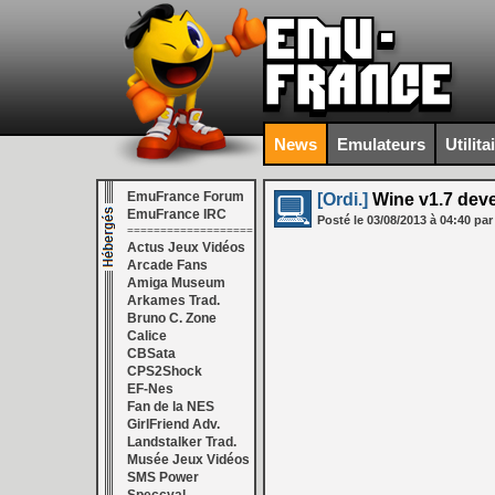
News
Emulateurs
Utilita
EmuFrance Forum
[Ordi.]
Wine v1.7 dev
EmuFrance IRC
Posté le
03/08/2013
à
04:40
par
===================
Actus Jeux Vidéos
Arcade Fans
Amiga Museum
Arkames Trad.
Bruno C. Zone
Calice
CBSata
CPS2Shock
EF-Nes
Fan de la NES
GirlFriend Adv.
Landstalker Trad.
Musée Jeux Vidéos
SMS Power