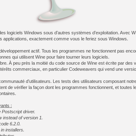
[GK] Pourquoi Marvel Tokon 
[GK] Test : Restory : Chill
[GK] GTA 6 : Rockstar Games
[GK] Hot Wheels Infinite Rus
[GK] Mémoire cash - Secret 
[GK] Résultats Nintendo : 
es logiciels Windows sous d’autres systèmes d’exploitation. Avec W
[GK] Déjà des dégraissage
ces applications, exactement comme vous le feriez sous Windows.
[Mo5] Brickboy cherche à r
[GK] Minecraft et ses « Gra
développement actif. Tous les programmes ne fonctionnent pas encore
nnes qui utilisent Wine pour faire tourner leurs logiciels.
[GK] Beast of Reincarnation
[GK] Ubisoft : fin de parti
libre. À peu près la moitié du code source de Wine est écrite par des v
[GK] Mémoire cash - Metroid
intérêts commerciaux, en particulier Codeweavers qui vend une versi
[GK] Dan Houser (GTA) défe
[GK] Comment EA Sports FC
[GK] Crimson Moon : un Dark
ommunauté d’utilisateurs. Les tests des utilisateurs composant notr
[GK] Isle of Reveries : le j
ent de vérifier la façon dont les programmes fonctionnent, et toutes 
[GK] Moonlighter 2 : The En
ntaires.
ants :
e Postscript driver.
 instead of version 1.
code 6.2.0.
n installers.
ributes.