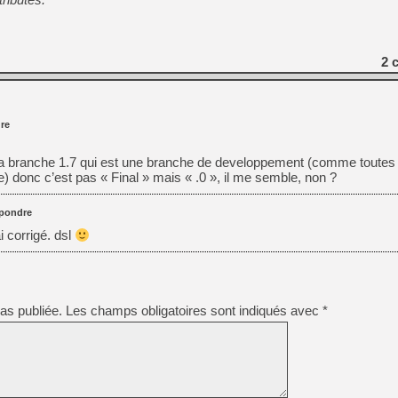
2
c
re
 la branche 1.7 qui est une branche de developpement (comme toutes 
 donc c’est pas « Final » mais « .0 », il me semble, non ?
pondre
i corrigé. dsl
as publiée.
Les champs obligatoires sont indiqués avec
*