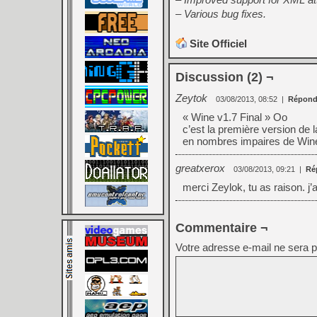
– Various bug fixes.
Site Officiel
Discussion (2) ¬
Zeytok
03/08/2013, 08:52
|
Répond
« Wine v1.7 Final » Oo
c’est la première version de
en nombres impaires de Wine)
greatxerox
03/08/2013, 09:21
|
Ré
merci Zeylok, tu as raison. j’a
Commentaire ¬
Votre adresse e-mail ne sera p