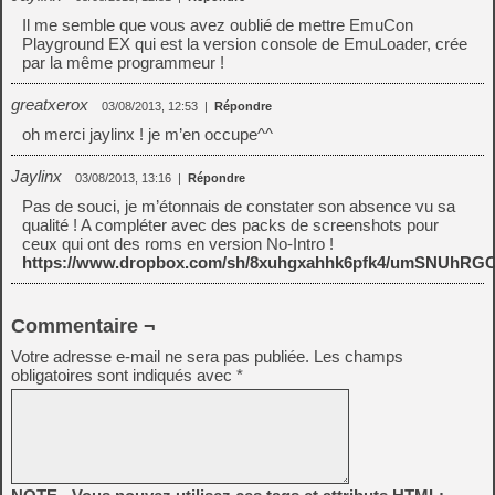
Il me semble que vous avez oublié de mettre EmuCon
Playground EX qui est la version console de EmuLoader, crée
par la même programmeur !
greatxerox
03/08/2013, 12:53
|
Répondre
oh merci jaylinx ! je m’en occupe^^
Jaylinx
03/08/2013, 13:16
|
Répondre
Pas de souci, je m’étonnais de constater son absence vu sa
qualité ! A compléter avec des packs de screenshots pour
ceux qui ont des roms en version No-Intro !
https://www.dropbox.com/sh/8xuhgxahhk6pfk4/umSNUhRG
Commentaire ¬
Votre adresse e-mail ne sera pas publiée.
Les champs
obligatoires sont indiqués avec
*