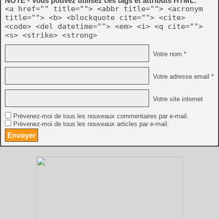
NOTE - Vous pouvez utilisez ces tags et attributs HTML:
<a href="" title=""> <abbr title=""> <acronym
title=""> <b> <blockquote cite=""> <cite>
<code> <del datetime=""> <em> <i> <q cite="">
<s> <strike> <strong>
Votre nom *
Votre adresse email *
Votre site internet
Prévenez-moi de tous les nouveaux commentaires par e-mail.
Prévenez-moi de tous les nouveaux articles par e-mail.