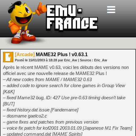
[Arcade]
MAME32 Plus ! v0.63.1
Posté le
15/01/2003
à
18:28
par Eric_Aw
| Source :
Eric_Aw
Après le récent MAME v0.63, voici les débuts des versions non
officiel avec une nouvelle release de MAME32 Plus !
– All new codes from MAME / MAME32 0.63
– added code to ignore search for clone games in Group View
[K&K]
– fixed Mame32 bug, ID: 427 Use pre-0.63 timing doesn’t take
[BUT]
– fixed history.dat issue [Fandemame]
– dosmame gaelco2.c
– game fixes and patches from previous version
– voice fix patch for kof2001 2003.01.09 [Japanese M1 Fix Team]
– updated command.dat [MAME Spirits]