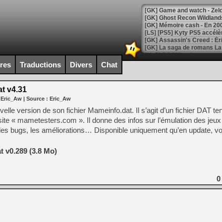
[Mo5] DOOM arrive en cart
[GK] Bethesda fête les 30 
ires
Traductions
Divers
Chat
[GK] Roblox : l'action en B
t v4.31
[GK] Agenda - GeForce NOW
 Eric_Aw
| Source :
Eric_Aw
[GK] Devolver Digital en a 
elle version de son fichier Mameinfo.dat. Il s’agit d’un fichier DAT 
 site « mametesters.com ». Il donne des infos sur l’émulation des j
[LS] [PS5] ps5-y2jb-autolo
les bugs, les améliorations… Disponible uniquement qu’en update, voic
[GK] Pourquoi Marvel Tokon 
[GK] Test : Restory : Chill
 v0.289 (3.8 Mo)
[GK] GTA 6 : Rockstar Games
[GK] Hot Wheels Infinite Rus
[GK] Mémoire cash - Secret 
[GK] Résultats Nintendo : 
0
[GK] Déjà des dégraissage
[Mo5] Brickboy cherche à r
[GK] Minecraft et ses « Gra