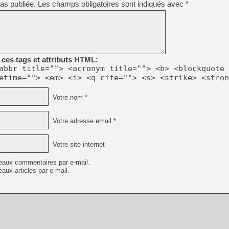
as publiée.
Les champs obligatoires sont indiqués avec
*
[GK] Beast of Reincarnation
[GK] Ubisoft : fin de parti
[GK] Mémoire cash - Metroid
[GK] Dan Houser (GTA) défe
[GK] Comment EA Sports FC
[GK] Crimson Moon : un Dark
[GK] Isle of Reveries : le j
[GK] Moonlighter 2 : The En
ces tags et attributs HTML:
[GK] Capcom relance Monste
abbr title=""> <acronym title=""> <b> <blockquote 
etime=""> <em> <i> <q cite=""> <s> <strike> <stron
Votre nom *
[Mo5] Deux inédits du Virtu
[GK] Le beat'em up The Walk
Votre adresse email *
[GK] Endless Legend 2 : enf
Votre site internet
[LS] [PS5] Premiers signes 
eaux commentaires par e-mail.
aux articles par e-mail.