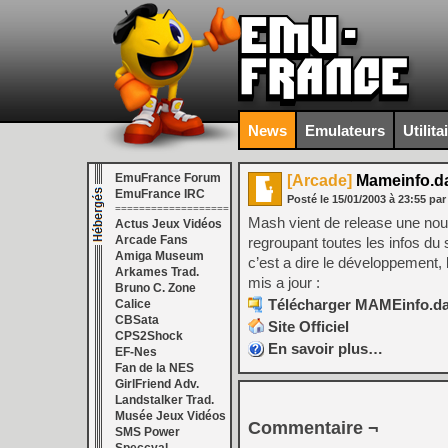
News
Emulateurs
Utilita
EmuFrance Forum
[Arcade]
Mameinfo.da
EmuFrance IRC
Posté le
15/01/2003
à
23:55
par
===================
Mash vient de release une nouv
Actus Jeux Vidéos
Arcade Fans
regroupant toutes les infos du
Amiga Museum
c’est a dire le développement, 
Arkames Trad.
mis a jour :
Bruno C. Zone
Télécharger MAMEinfo.dat
Calice
CBSata
Site Officiel
CPS2Shock
En savoir plus…
EF-Nes
Fan de la NES
GirlFriend Adv.
Landstalker Trad.
Musée Jeux Vidéos
Commentaire ¬
SMS Power