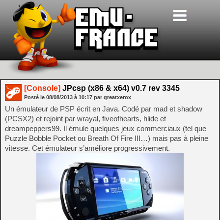
[Console]
JPcsp (x86 & x64) v0.7 rev 3345
Posté le
08/08/2013
à
10:17
par greatxerox
Un émulateur de PSP écrit en Java. Codé par mad et shadow
(PCSX2) et rejoint par wrayal, fiveofhearts, hlide et
dreampeppers99. Il émule quelques jeux commerciaux (tel que
Puzzle Bobble Pocket ou Breath Of Fire III…) mais pas à pleine
vitesse. Cet émulateur s’améliore progressivement.