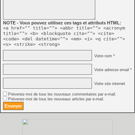
NOTE - Vous pouvez utilisez ces tags et attributs HTML:
<a href="" title=""> <abbr title=""> <acronym
title=""> <b> <blockquote cite=""> <cite>
<code> <del datetime=""> <em> <i> <q cite="">
<s> <strike> <strong>
Votre nom *
Votre adresse email *
Votre site internet
Prévenez-moi de tous les nouveaux commentaires par e-mail.
Prévenez-moi de tous les nouveaux articles par e-mail.