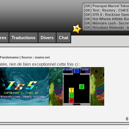
[GK] Pourquoi Marvel Tokon 
[GK] Test : Restory : Chill
[GK] GTA 6 : Rockstar Games
[GK] Hot Wheels Infinite Rus
[GK] Mémoire cash - Secret 
[GK] Résultats Nintendo : 
[GK] Déjà des dégraissage
ires
Traductions
Divers
Chat
[Mo5] Brickboy cherche à r
[GK] Minecraft et ses « Gra
 Fandemame
| Source :
mame.net
[GK] Beast of Reincarnation
[GK] Ubisoft : fin de parti
e, rien de bien exceptionnel cette fois ci :
[GK] Mémoire cash - Metroid
[GK] Dan Houser (GTA) défe
[GK] Comment EA Sports FC
[GK] Crimson Moon : un Dark
[GK] Isle of Reveries : le j
[GK] Moonlighter 2 : The En
[GK] Capcom relance Monste
[Mo5] Deux inédits du Virtu
[GK] Le beat'em up The Walk
0
[GK] Endless Legend 2 : enf