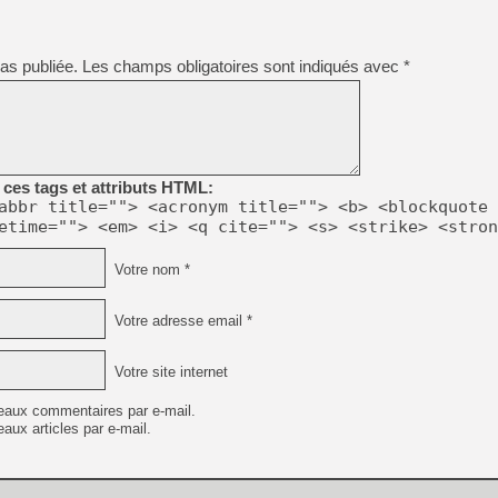
[LS] [PS5] Le WebKit Userl
as publiée.
Les champs obligatoires sont indiqués avec
*
[GK] Oubliez Crazy Taxi, S
[LS] [Switch] NSZ 5.0.0 es
ces tags et attributs HTML:
abbr title=""> <acronym title=""> <b> <blockquote 
[GK] No More Room in Hell 2
etime=""> <em> <i> <q cite=""> <s> <strike> <stron
[GK] Un chatbot Atelier Ryz
[GK] Mémoire cash - Splatte
Votre nom *
[GK] Nvidia : le prix des 
[GK] Suikoden Star Leap : 
Votre adresse email *
[Mo5] La mini borne d’arc
Votre site internet
eaux commentaires par e-mail.
aux articles par e-mail.