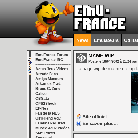
News
Emulateurs
Utilita
EmuFrance Forum
MAME WIP
EmuFrance IRC
Posté le
18/04/2002
à
11:24
par
===================
La page wip de mame été updaté
Actus Jeux Vidéos
Arcade Fans
Amiga Museum
Arkames Trad.
Bruno C. Zone
Calice
CBSata
CPS2Shock
EF-Nes
Fan de la NES
Site officiel.
GirlFriend Adv.
En savoir plus…
Landstalker Trad.
Musée Jeux Vidéos
SMS Power