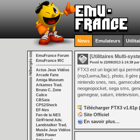
News
Emulateurs
Utilita
EmuFrance Forum
[Utilitaires Multi-sys
EmuFrance IRC
Posté le
22/09/2013
à
14:38
par
===================
FTX3 est un logiciel qui perme
Actus Jeux Vidéos
Arcade Fans
(mp3,wma,flac), photo, il gèr
Amiga Museum
nintendo snes, nes, gamecube, 
Arkames Trad.
neogeopocket, sega sms, genes
Bruno C. Zone
gamegear, saturn, intelevision
Calice
CBSata
CPS2Shock
Télécharger FTX3 v1.61p 
EF-Nes
Site Officiel
Fan de la NES
GirlFriend Adv.
En savoir plus…
Landstalker Trad.
Musée Jeux Vidéos
SMS Power