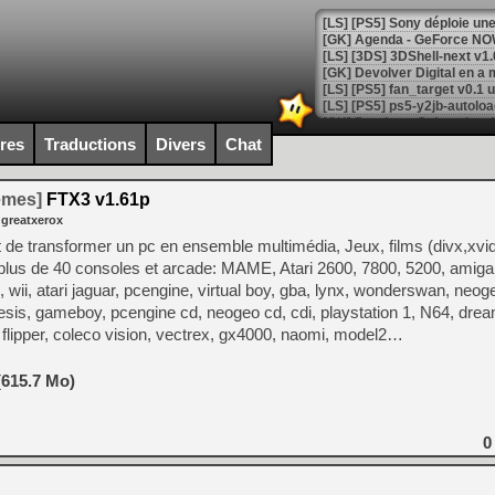
[GK] Agenda - GeForce NOW
[GK] Devolver Digital en a 
[LS] [PS5] ps5-y2jb-autolo
[GK] Pourquoi Marvel Tokon 
ires
Traductions
Divers
Chat
[GK] Test : Restory : Chill
[GK] GTA 6 : Rockstar Games
[GK] Hot Wheels Infinite Rus
temes]
FTX3 v1.61p
[GK] Mémoire cash - Secret 
 greatxerox
[GK] Résultats Nintendo : 
t de transformer un pc en ensemble multimédia, Jeux, films (divx,xv
[GK] Déjà des dégraissage
e plus de 40 consoles et arcade: MAME, Atari 2600, 7800, 5200, amiga
wii, atari jaguar, pcengine, virtual boy, gba, lynx, wonderswan, neog
[Mo5] Brickboy cherche à r
[GK] Minecraft et ses « Gra
is, gameboy, pcengine cd, neogeo cd, cdi, playstation 1, N64, dre
, flipper, coleco vision, vectrex, gx4000, naomi, model2…
[GK] Beast of Reincarnation
[GK] Ubisoft : fin de parti
[GK] Mémoire cash - Metroid
(615.7 Mo)
[GK] Dan Houser (GTA) défe
[GK] Comment EA Sports FC
[GK] Crimson Moon : un Dark
[GK] Isle of Reveries : le j
0
[GK] Moonlighter 2 : The En
[GK] Capcom relance Monste