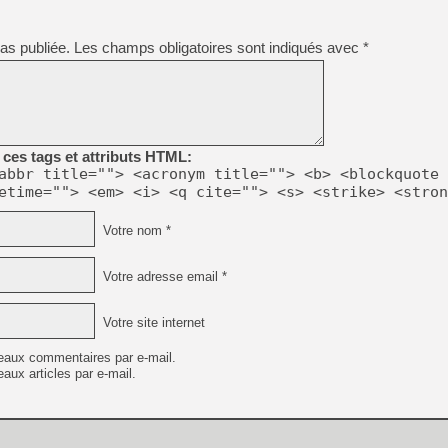
as publiée.
Les champs obligatoires sont indiqués avec
*
[Mo5] Deux inédits du Virtu
[GK] Le beat'em up The Walk
[GK] Endless Legend 2 : enf
ces tags et attributs HTML:
[LS] [PS5] Le WebKit Userl
abbr title=""> <acronym title=""> <b> <blockquote 
etime=""> <em> <i> <q cite=""> <s> <strike> <stron
[GK] Oubliez Crazy Taxi, S
Votre nom *
[LS] [Switch] NSZ 5.0.0 es
Votre adresse email *
[GK] No More Room in Hell 2
Votre site internet
eaux commentaires par e-mail.
aux articles par e-mail.