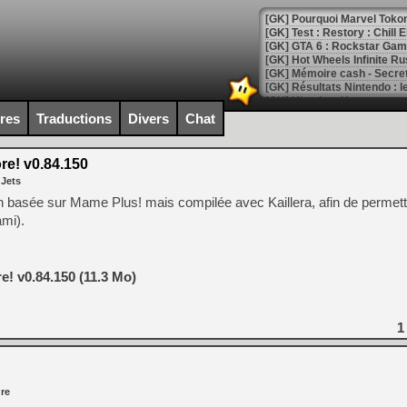
[GK] Pourquoi Marvel Tokon 
[GK] Test : Restory : Chill
[GK] GTA 6 : Rockstar Games
[GK] Hot Wheels Infinite Rus
[GK] Mémoire cash - Secret 
[GK] Résultats Nintendo : 
[GK] Déjà des dégraissage
ires
Traductions
Divers
Chat
[Mo5] Brickboy cherche à r
[GK] Minecraft et ses « Gra
e! v0.84.150
 Jets
[GK] Beast of Reincarnation
[GK] Ubisoft : fin de parti
basée sur Mame Plus! mais compilée avec Kaillera, afin de permettr
[GK] Mémoire cash - Metroid
mi).
[GK] Dan Houser (GTA) défe
[GK] Comment EA Sports FC
[GK] Crimson Moon : un Dark
[GK] Isle of Reveries : le j
 v0.84.150 (11.3 Mo)
[GK] Moonlighter 2 : The En
[GK] Capcom relance Monste
1
[Mo5] Deux inédits du Virtu
[GK] Le beat'em up The Walk
re
[GK] Endless Legend 2 : enf