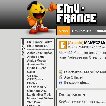
News
Emulateurs
Utilita
EmuFrance Forum
[Arcade]
MAME32 Mor
EmuFrance IRC
Posté le
23/09/2013
à
10:52
par
===================
Mame32 More! est une version 
Actus Jeux Vidéos
Arcade Fans
ligne, (releasée par Creamyma
Amiga Museum
Arkames Trad.
Bruno C. Zone
Télécharger MAME32 More!
Calice
CBSata
Site Officiel
CPS2Shock
En savoir plus…
EF-Nes
Fan de la NES
GirlFriend Adv.
Discussion ¬
Landstalker Trad.
Musée Jeux Vidéos
Skylux
SMS Power
24/09/2013, 15:19
|
Répond