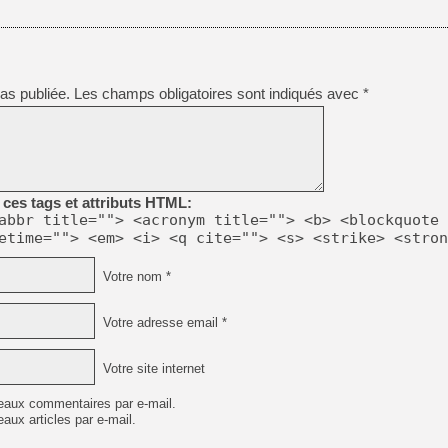
[LS] [PS5] Le WebKit Userl
as publiée.
Les champs obligatoires sont indiqués avec
*
[GK] Oubliez Crazy Taxi, S
[LS] [Switch] NSZ 5.0.0 es
[GK] No More Room in Hell 2
ces tags et attributs HTML:
[GK] Un chatbot Atelier Ryz
abbr title=""> <acronym title=""> <b> <blockquote 
[GK] Mémoire cash - Splatte
etime=""> <em> <i> <q cite=""> <s> <strike> <stron
[GK] Nvidia : le prix des 
[GK] Suikoden Star Leap : 
Votre nom *
[Mo5] La mini borne d’arc
Votre adresse email *
Votre site internet
eaux commentaires par e-mail.
aux articles par e-mail.