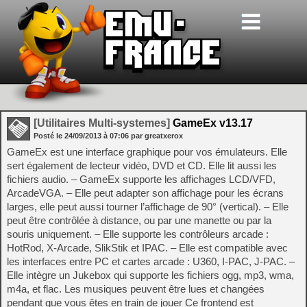
[Utilitaires Multi-systemes]
GameEx v13.17
Posté le
24/09/2013
à
07:06
par greatxerox
GameEx est une interface graphique pour vos émulateurs. Elle
sert également de lecteur vidéo, DVD et CD. Elle lit aussi les
fichiers audio. – GameEx supporte les affichages LCD/VFD,
ArcadeVGA. – Elle peut adapter son affichage pour les écrans
larges, elle peut aussi tourner l’affichage de 90° (vertical). – Elle
peut être contrôlée à distance, ou par une manette ou par la
souris uniquement. – Elle supporte les contrôleurs arcade :
HotRod, X-Arcade, SlikStik et IPAC. – Elle est compatible avec
les interfaces entre PC et cartes arcade : U360, I-PAC, J-PAC. –
Elle intègre un Jukebox qui supporte les fichiers ogg, mp3, wma,
m4a, et flac. Les musiques peuvent être lues et changées
pendant que vous êtes en train de jouer Ce frontend est