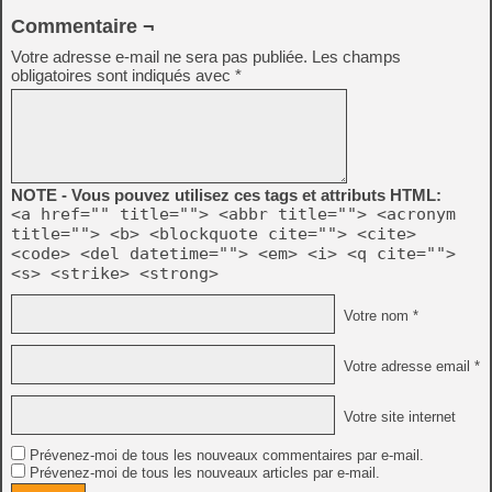
Commentaire ¬
Votre adresse e-mail ne sera pas publiée.
Les champs
obligatoires sont indiqués avec
*
NOTE - Vous pouvez utilisez ces tags et attributs HTML:
<a href="" title=""> <abbr title=""> <acronym
title=""> <b> <blockquote cite=""> <cite>
<code> <del datetime=""> <em> <i> <q cite="">
<s> <strike> <strong>
Votre nom *
Votre adresse email *
Votre site internet
Prévenez-moi de tous les nouveaux commentaires par e-mail.
Prévenez-moi de tous les nouveaux articles par e-mail.